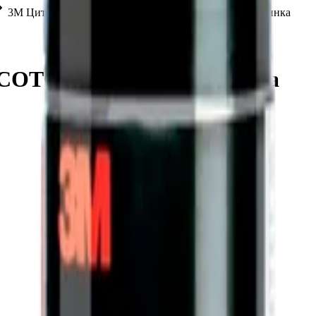
3М Цитрусовый очиститель SCOTCH WELD Апельсинка
 SCOTCH WELD Апельсинка