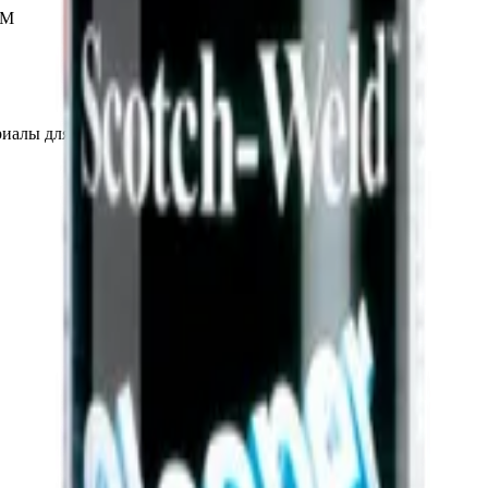
3М
иалы для детейлинга.