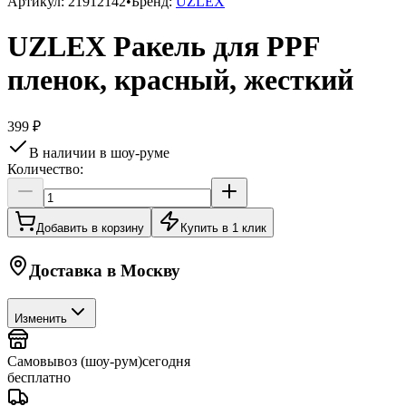
Артикул:
21912142
•
Бренд:
UZLEX
UZLEX Ракель для PPF
пленок, красный, жесткий
399 ₽
В наличии в шоу-руме
Количество:
Добавить в корзину
Купить в 1 клик
Доставка в
Москву
Изменить
Самовывоз (шоу-рум)
сегодня
бесплатно