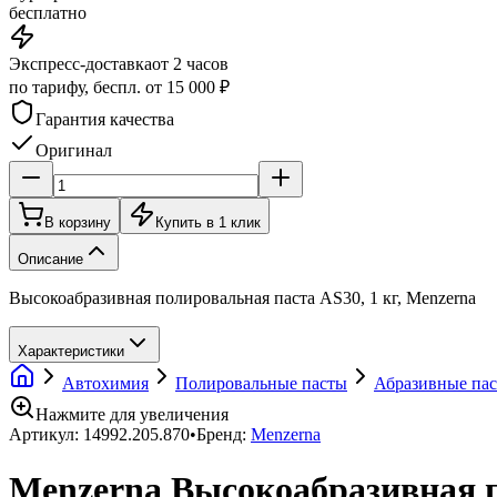
бесплатно
Экспресс-доставка
от 2 часов
по тарифу, беспл. от 15 000 ₽
Гарантия качества
Оригинал
В корзину
Купить в 1 клик
Описание
Высокоабразивная полировальная паста AS30, 1 кг, Menzerna
Характеристики
Автохимия
Полировальные пасты
Абразивные па
Нажмите для увеличения
Артикул:
14992.205.870
•
Бренд:
Menzerna
Menzerna Высокоабразивная по