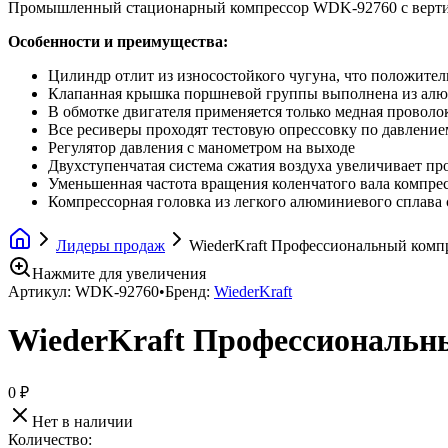
Промышленный стационарный компрессор WDK-92760 с верти
Особенности и преимущества:
Цилиндр отлит из износостойкого чугуна, что положитель
Клапанная крышка поршневой группы выполнена из алю
В обмотке двигателя применяется только медная проволо
Все ресиверы проходят тестовую опрессовку по давление
Регулятор давления с манометром на выходе
Двухступенчатая система сжатия воздуха увеличивает п
Уменьшенная частота вращения коленчатого вала компрес
Компрессорная головка из легкого алюминиевого сплава
Лидеры продаж
WiederKraft Профессиональный компр
Нажмите для увеличения
Артикул:
WDK-92760
•
Бренд:
WiederKraft
WiederKraft Профессиональны
0 ₽
Нет в наличии
Количество: