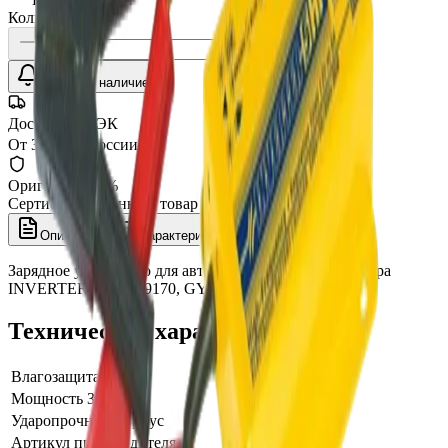
Количество:
Уточнить наличие
Доставка СДЭК
От 350₽ по России
Оригинал 100%
Сертифицированный товар
Описание
Характеристики
Зарядное устройство для автомобильного аккумулятора
INVERTER 5HF, 029170, GYS
Технические характеристики
Влагозащита
IP67
Мощность ЗУ, Вт
80
Ударопрочный корпус
Да
Артикул производителя
029170