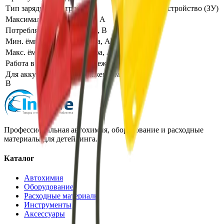
Тип зарядного устройства
Зарядное устройство (ЗУ)
Максимальный ток заряда, А
5
Потребляемое напряжение, В
220
Мин. ёмкость аккумулятора, Ah
10
Макс. ёмкость аккумулятора, Ah
600
Работа в автоматическом режиме
Да
Для аккумуляторов напряжением,
12
В
Профессиональная автохимия, оборудование и расходные
материалы для детейлинга.
Каталог
Автохимия
Оборудование
Расходные материалы
Инструменты
Аксессуары