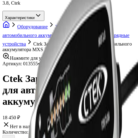
3.8, Ctek
Характеристики
Оборудование
Зарядные устройства для
автомобильного аккумулятора
Автомобильные зарядные
устройства
Ctek Зарядное устройство для автомобильного
аккумулятора MXS 3.8
Нажмите для увеличения
Артикул:
013555
•
Бренд:
Ctek
Ctek Зарядное устройство
для автомобильного
аккумулятора MXS 3.8
18 450 ₽
Нет в наличии
Количество: