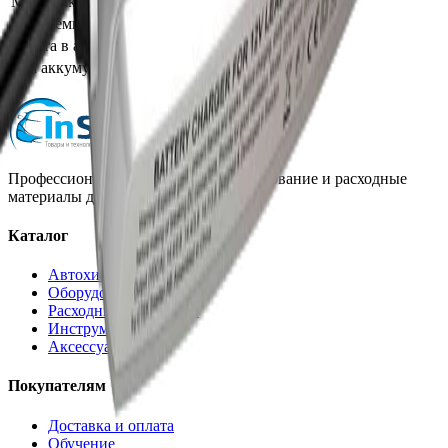
Мин. ёмкость аккумулятора, Ah
1.2
Макс. ёмкость аккумулятора, Ah
80
Работа в автоматическом режиме
Да
Для аккумуляторов напряжением,
12
В
Профессиональная автохимия, оборудование и расходные
материалы для детейлинга.
Каталог
Автохимия
Оборудование
Расходные материалы
Инструменты
Аксессуары
Покупателям
Доставка и оплата
Обучение