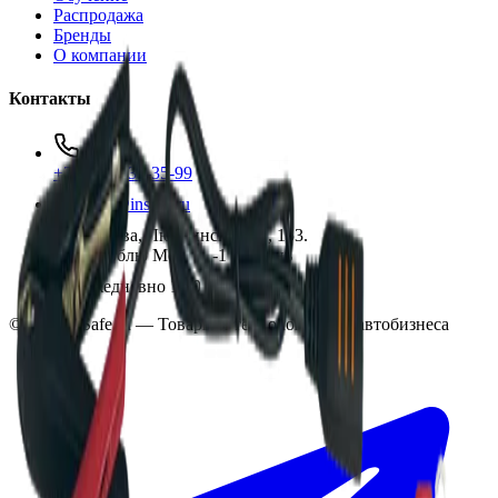
Распродажа
Бренды
О компании
Контакты
+7 (495) 135-35-99
sales@insafe.ru
Москва, Люблинская ул., 153.
ТЦ «Люблю Молл», -1 уровень
Ежедневно 10:00 — 19:00
©
2026
InSafe.ru — Товары и технологии для автобизнеса