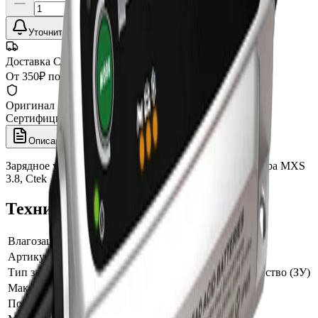
Уточнить наличие
Доставка СДЭК
От 350₽ по России
Оригинал 100%
Сертифицированный товар
Описание
Характеристики
Зарядное устройство для автомобильного аккумулятора MXS
3.8, Ctek
Технические характеристики
Влагозащита
IP65
Артикул производителя
MXS 3.8
Тип зарядного устройства
Зарядное устройство (ЗУ)
Максимальный ток заряда, А
3.8
Потребляемое напряжение, В
220