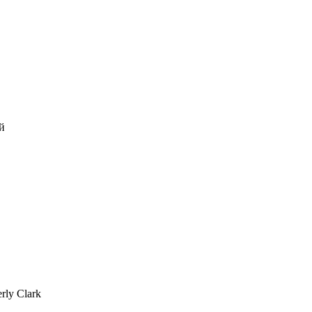
й
rly Clark