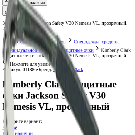
Уточнить наличие
Описание
Защитные очки Jackson Safety V30 Nemesis VL, прозрачный,
25697, Kimberly Clark
Сопутствующие товары
Спецодежда, средства
индивидуальной защиты
Защитные очки
Kimberly Clark
Защитные очки Jackson Safety V30 Nemesis VL, прозрачный
Нажмите для увеличения
Артикул:
011886
•
Бренд:
Kimberly Clark
Kimberly Clark Защитные
очки Jackson Safety V30
Nemesis VL, прозрачный
Выберите вариант:
5 495 ₽
Нет в наличии