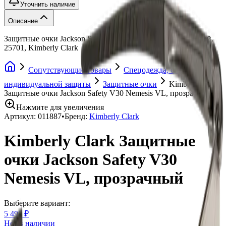
Уточнить наличие
Описание
Защитные очки Jackson Safety V30 Nemesis VL, прозрачный,
25701, Kimberly Clark
Сопутствующие товары
Спецодежда, средства
индивидуальной защиты
Защитные очки
Kimberly Clark
Защитные очки Jackson Safety V30 Nemesis VL, прозрачный
Нажмите для увеличения
Артикул:
011887
•
Бренд:
Kimberly Clark
Kimberly Clark Защитные
очки Jackson Safety V30
Nemesis VL, прозрачный
Выберите вариант:
5 495 ₽
Нет в наличии