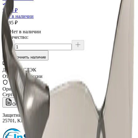
5 495 ₽
Нет в наличии
5 495 ₽
Нет в наличии
Количество:
Уточнить наличие
Доставка СДЭК
От 350₽ по России
Оригинал 100%
Сертифицированный товар
Описание
Защитные очки Jackson Safety V30 Nemesis VL, прозрачный,
25701, Kimberly Clark