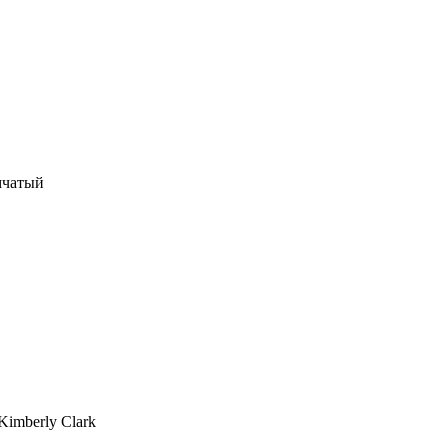
мчатый
imberly Clark