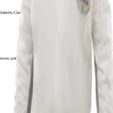
mberly-Clark
иалы для детейлинга.