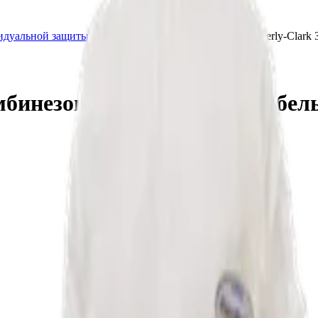
видуальной защиты
Защитные комбинезоны
Kimberly-Clark
бинезон Kleenguard А25+, бе