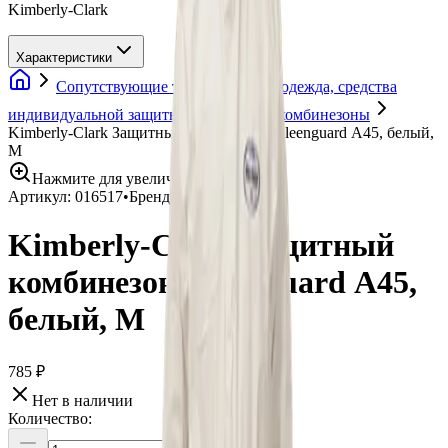
Kimberly-Clark
Характеристики
Сопутствующие товары
Спецодежда, средства
индивидуальной защиты
Защитные комбинезоны
Kimberly-Clark Защитный комбинезон Kleenguard А45, белый,
M
Нажмите для увеличения
Артикул:
016517
•
Бренд:
Kimberly-Clark
Kimberly-Clark Защитный
комбинезон Kleenguard А45,
белый, M
785 ₽
Нет в наличии
Количество: