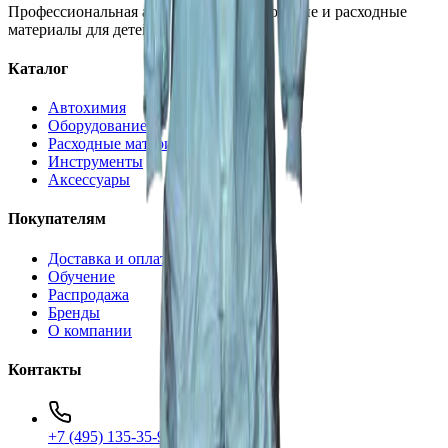
Профессиональная автохимия, оборудование и расходные
материалы для детейлинга.
Каталог
Автохимия
Оборудование
Расходные материалы
Инструменты
Аксессуары
Покупателям
Доставка и оплата
Обучение
Распродажа
Бренды
О компании
Контакты
+7 (495) 135-35-99