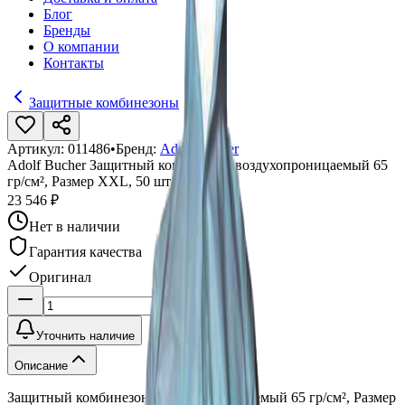
Блог
Бренды
О компании
Контакты
Защитные комбинезоны
Артикул:
011486
•
Бренд:
Adolf Bucher
Adolf Bucher Защитный комбинезон воздухопроницаемый 65
гр/см², Размер XXL, 50 шт
23 546 ₽
Нет в наличии
Гарантия качества
Оригинал
Уточнить наличие
Описание
Защитный комбинезон воздухопроницаемый 65 гр/см², Размер