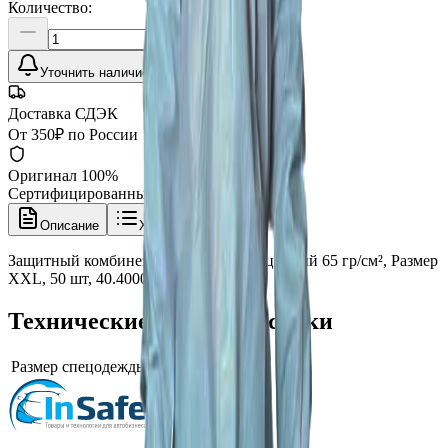
Количество:
Уточнить наличие
Доставка СДЭК
От 350₽ по России
Оригинал 100%
Сертифицированный товар
Описание
Характеристики
Защитный комбинезон воздухопроницаемый 65 гр/см², Размер
XXL, 50 шт, 40.4000.8, Adolf Bucher
Технические характеристики
Размер спецодежды
XXL