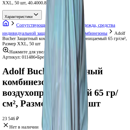
XXL, 50 шт, 40.4000.8, Adolf Bucher
Характеристики
Сопутствующие товары
Спецодежда, средства
индивидуальной защиты
Защитные комбинезоны
Adolf
Bucher Защитный комбинезон воздухопроницаемый 65 гр/см²,
Размер XXL, 50 шт
Нажмите для увеличения
Артикул:
011486
•
Бренд:
Adolf Bucher
Adolf Bucher Защитный
комбинезон
воздухопроницаемый 65 гр/
см², Размер XXL, 50 шт
23 546 ₽
Нет в наличии