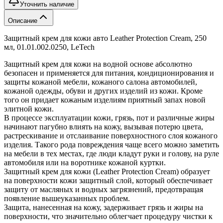
Уточнить наличие
Описание
Защитный крем для кожи авто Leather Protection Cream, 250
мл, 01.01.002.0250, LeTech
Защитный крем для кожи на водной основе абсолютно
безопасен и применяется для питания, кондиционирования и
защиты кожаной мебели, кожаного салона автомобилей,
кожаной одежды, обуви и других изделий из кожи. Кроме
того он придает кожаным изделиям приятный запах новой
элитной кожи.
В процессе эксплуатации кожи, грязь, пот и различные жиры
начинают пагубно влиять на кожу, вызывая потерю цвета,
растрескивание и отслаивание поверхностного слоя кожаного
изделия. Такого рода повреждения чаще всего можно заметить
на мебели в тех местах, где люди кладут руки и голову, на руле
автомобиля или на воротнике кожаной куртки.
Защитный крем для кожи (Leather Protection Cream) образует
на поверхности кожи защитный слой, который обеспечивает
защиту от масляных и водных загрязнений, предотвращая
появление вышеуказанных проблем.
Защита, нанесенная на кожу, задерживает грязь и жиры на
поверхности, что значительно облегчает процедуру чистки к