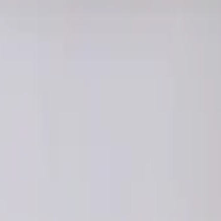
на синяя, 5л
яя, 5л