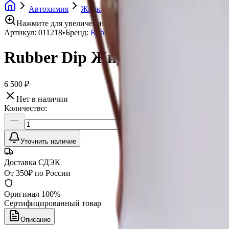
Автохимия
Жидкая резина
Rubber Dip Жидкая рези
Нажмите для увеличения
Артикул:
011218
•
Бренд:
Rubber Dip
Rubber Dip Жидкая резина син
6 500 ₽
Нет в наличии
Количество:
Уточнить наличие
Доставка СДЭК
От 350₽ по России
Оригинал 100%
Сертифицированный товар
Описание