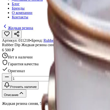
Блог
Бренды
О компании
Контакты
Жидкая резина
Артикул:
011218
•
Бренд:
Rubber Dip
Rubber Dip Жидкая резина синяя, 5л
6 500 ₽
Нет в наличии
Гарантия качества
Оригинал
Уточнить наличие
Описание
Жидкая резина синяя, 5л, 10104-5 Blue, Rubber Dip