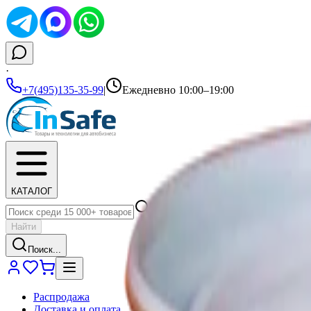
·
+7(495)135-35-99
|
Ежедневно 10:00–19:00
КАТАЛОГ
Найти
Поиск...
Распродажа
Доставка и оплата