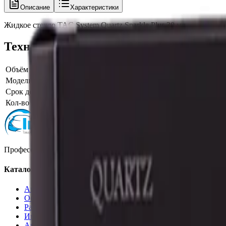
Описание
Характеристики
Жидкое стекло TAC System Quartz Sparkle Plus 30 мл
Технические характеристики
Объём тары, фасовка
30 мл
Модель производителя
Quartz Sparkle Plus
Срок действия защиты, мес.
36
Кол-во компонентов защитного состава
1
Профессиональная автохимия, оборудование и расходные матер
Каталог
Автохимия
Оборудование
Расходные материалы
Инструменты
Аксессуары