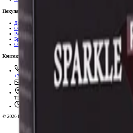
Покупателям
Доставка и оплата
Обучение
Распродажа
Бренды
О компании
Контакты
+7 (495) 135-35-99
sales@insafe.ru
Москва, Люблинская ул., 153.
ТЦ «Люблю Молл», -1 уровень
Ежедневно 10:00 — 19:00
©
2026
InSafe.ru — Товары и технологии для автобизнеса