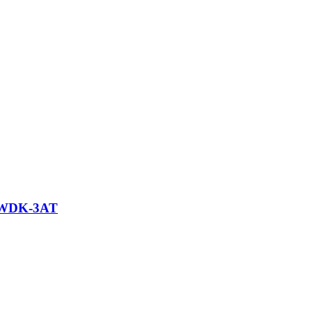
я WDK-3AT