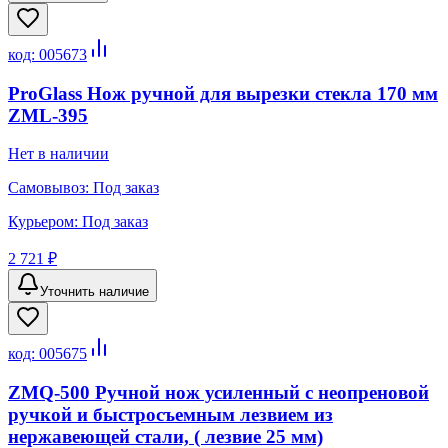
код:
005673
ProGlass Нож ручной для вырезки стекла 170 мм
ZML-395
Нет в наличии
Самовывоз:
Под заказ
Курьером:
Под заказ
2 721 ₽
Уточнить наличие
код:
005675
ZMQ-500 Ручной нож усиленный с неопреновой
ручкой и быстросъемным лезвием из
нержавеющей стали, ( лезвие 25 мм)