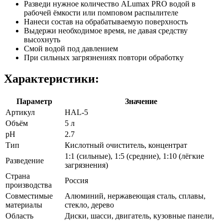
Разведи нужное количество ALumax PRO водой в
рабочей ёмкости или помповом распылителе
Нанеси состав на обрабатываемую поверхность
Выдержи необходимое время, не давая средству
высохнуть
Смой водой под давлением
При сильных загрязнениях повтори обработку
Характеристики:
Параметр
Значение
Артикул
HAL-5
Объём
5 л
pH
2.7
Тип
Кислотный очиститель, концентрат
1:1 (сильные), 1:5 (средние), 1:10 (лёгкие
Разведение
загрязнения)
Страна
Россия
производства
Совместимые
Алюминий, нержавеющая сталь, сплавы,
материалы
стекло, дерево
Область
Диски, шасси, двигатель, кузовные панели,