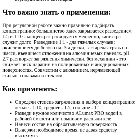
Что важно знать о применении:
При регулярной работе важно правильно подбирать
концентрацию: большинство задач закрывается разведением
1:5 и 1:10 - концентрат расходуется медленно, канистра
служит долго. Разведение 1:1 - для тяжёлых случаев:
окислившиеся до белого налёта диски, застарелая грязь на
шасси, въевшиеся отложения на алюминиевых панелях. pH
2.7 растворяет загрязнения химически, без механики - это
снижает риск царапин на полированных и анодированных
поверхностях. Совместим с алюминием, нержавеющей
сталью, сплавами и стеклом.
Как применять:
Определи степень загрязнения и выбери концентрацию:
лёгкое - 1:10, среднее - 1:5, сильное - 1:1
Разведи нужное количество ALumax PRO водой в
рабочей ёмкости или помповом распылителе
Нанеси состав на обрабатываемую поверхность
Выдержи необходимое время, не давая средству
высохнуть