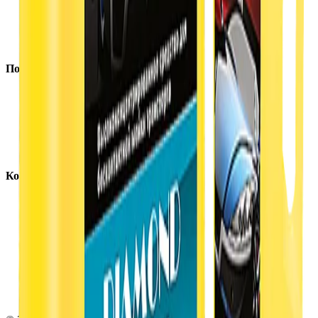
Оборудование
Расходные материалы
Инструменты
Аксессуары
Покупателям
Доставка и оплата
Обучение
Распродажа
Бренды
О компании
Контакты
+7 (495) 135-35-99
sales@insafe.ru
Москва, Люблинская ул., 153.
ТЦ «Люблю Молл», -1 уровень
Ежедневно 10:00 — 19:00