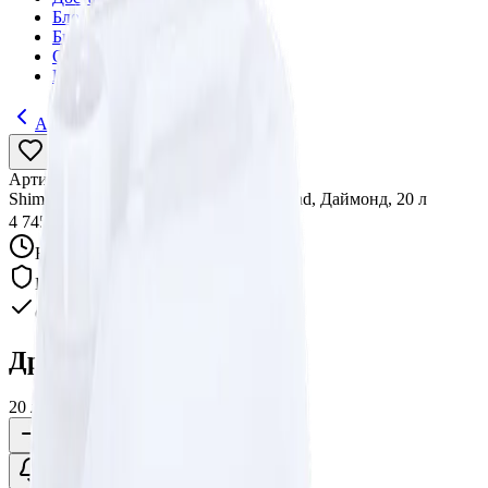
Блог
Бренды
О компании
Контакты
Автошампуни
Артикул:
017070
•
Бренд:
Shima
Shima Бесконтактный шампунь Diamond, Даймонд, 20 л
4 745 ₽
Нет в наличии
Гарантия качества
Оригинал
Другие варианты:
20 л
1 л
5 л
10 л
Уточнить наличие