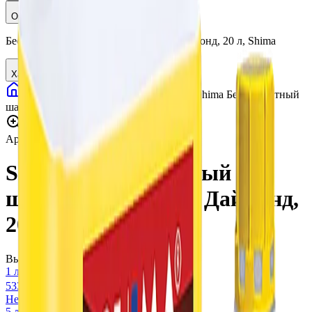
Описание
Бесконтактный шампунь Diamond, Даймонд, 20 л, Shima
Характеристики
Автохимия
Автошампуни
Shima Бесконтактный
шампунь Diamond, Даймонд, 20 л
Нажмите для увеличения
Артикул:
017070
•
Бренд:
Shima
Shima Бесконтактный
шампунь Diamond, Даймонд,
20 л
Выберите вариант:
1 л
533 ₽
Нет в наличии
5 л