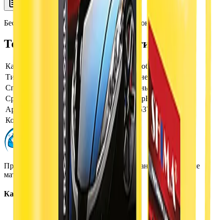
Описание
Характеристики
Бесконтактный шампунь Diamond, Даймонд, 20 л, Shima
Технические характеристики
Качество воды
для воды любого качества
Тип автошампуня
однокомпонентный
Способ применения
бесконтактный шампунь
Среда по pH показателю
Щелочная, pH>7
Артикул производителя
4634444065378
Концентрация автошампуня
Высокая
Профессиональная автохимия, оборудование и расходные
материалы для детейлинга.
Каталог
Автохимия