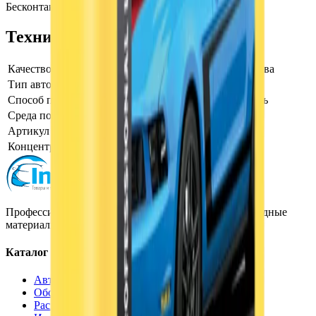
Бесконтактный шампунь Foam, Пена, 1 л, Shima
Технические характеристики
Качество воды
для воды любого качества
Тип автошампуня
однокомпонентный
Способ применения
бесконтактный шампунь
Среда по pH показателю
Щелочная, pH>7
Артикул производителя
4626016836196
Концентрация автошампуня
Стандартная
Профессиональная автохимия, оборудование и расходные
материалы для детейлинга.
Каталог
Автохимия
Оборудование
Расходные материалы