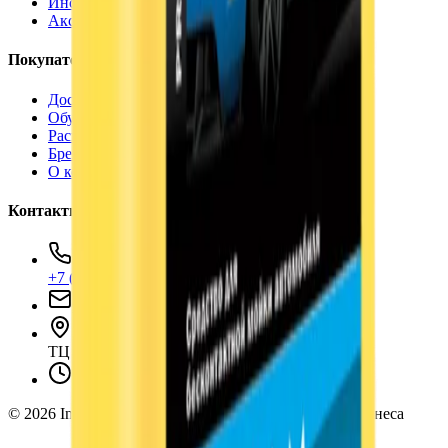
Инструменты
Аксессуары
Покупателям
Доставка и оплата
Обучение
Распродажа
Бренды
О компании
Контакты
+7 (495) 135-35-99
sales@insafe.ru
Москва, Люблинская ул., 153.
ТЦ «Люблю Молл», -1 уровень
Ежедневно 10:00 — 19:00
©
2026
InSafe.ru — Товары и технологии для автобизнеса