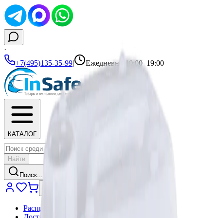
·
+7(495)135-35-99
|
Ежедневно 10:00–19:00
КАТАЛОГ
Найти
Поиск...
Распродажа
Доставка и оплата