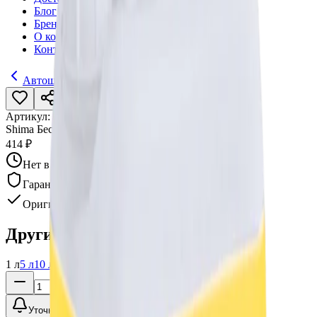
Блог
Бренды
О компании
Контакты
Автошампуни
Артикул:
017096
•
Бренд:
Shima
Shima Бесконтактный шампунь Foam, Пена, 1 л
414 ₽
Нет в наличии
Гарантия качества
Оригинал
Другие варианты:
1 л
5 л
10 л
20 л
Уточнить наличие