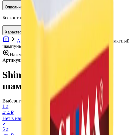
Описание
Бесконтактный шампунь Foam, Пена, 1 л, Shima
Характеристики
Автохимия
Автошампуни
Shima Бесконтактный
шампунь Foam, Пена, 1 л
Нажмите для увеличения
Артикул:
017096
•
Бренд:
Shima
Shima Бесконтактный
шампунь Foam, Пена, 1 л
Выберите вариант:
1 л
414 ₽
Нет в наличии
5 л