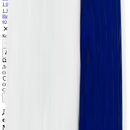
1 064 ₽
1 339 ₽
Нет в наличии
924 ₽
Нет в наличии
Количество:
Уточнить наличие
Доставка СДЭК
От 350₽ по России
Оригинал 100%
Сертифицированный товар
Описание
Характеристики
Диск полировальный из натуральной
овчины, 135 мм, OS135VB/SP,
Menzerna