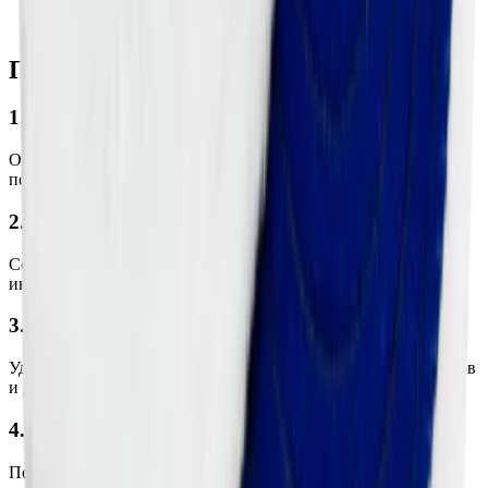
Работники сервисных центров и автомастерских,
использующие полировальные пасты Menzerna.
Преимущества продукта:
1. Натуральный материал:
Овчина обеспечивает превосходное удаление дефектов без
повреждения лакокрасочного слоя.
2. Универсальное применение:
Совместим с различными полировальными пастами и
инструментами благодаря креплению Velcro.
3. Эффективное удаление дефектов:
Удаляет мелкие царапины, следы от шлифовальных абразивов
и другие поверхностные повреждения.
4. Легко контролируемый эффект:
Позволяет добиться ровного блеска без разводов и