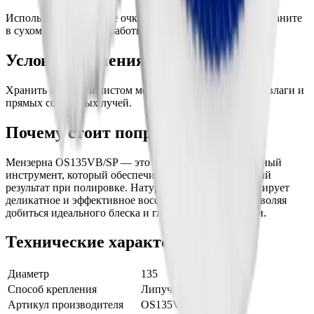
Используйте защитные очки и перчатки при работе. Храните
в сухом месте. После работы тщательно очищайте диск.
Условия хранения:
Хранить в сухом и чистом месте, избегая воздействия влаги и
прямых солнечных лучей.
Почему стоит попробовать:
Мензерна OS135VB/SP — это надежный и качественный
инструмент, который обеспечивает профессиональный
результат при полировке. Натуральная овчина гарантирует
деликатное и эффективное восстановление лака, позволяя
добиться идеального блеска и гладкости поверхности.
Технические характеристики
Диаметр
135
Способ крепления
Липучка
Артикул производителя
OS135VB