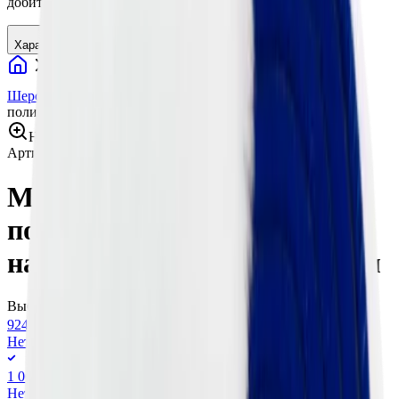
добиться идеального блеска и гладкости поверхности.
Характеристики
Расходные материалы
Полировальные круги
Шерстяные полировальные круги
Menzerna Диск
полировальный из натуральной овчины, 135 мм
Нажмите для увеличения
Артикул:
OS135VB
•
Бренд:
Menzerna
Menzerna Диск
полировальный из
натуральной овчины, 135 мм
Выберите вариант:
924 ₽
Нет в наличии
1 060 ₽
Нет в наличии