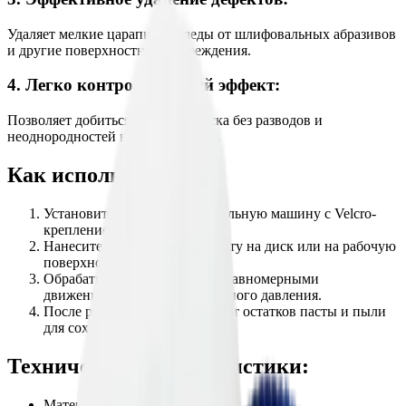
Удаляет мелкие царапины, следы от шлифовальных абразивов
и другие поверхностные повреждения.
4. Легко контролируемый эффект:
Позволяет добиться ровного блеска без разводов и
неоднородностей на поверхности.
Как использовать:
Установите диск на полировальную машину с Velcro-
креплением.
Нанесите полировальную пасту на диск или на рабочую
поверхность.
Обрабатывайте поверхность равномерными
движениями, избегая чрезмерного давления.
После работы очистите диск от остатков пасты и пыли
для сохранения его свойств.
Технические характеристики:
Материал: Натуральная овчина