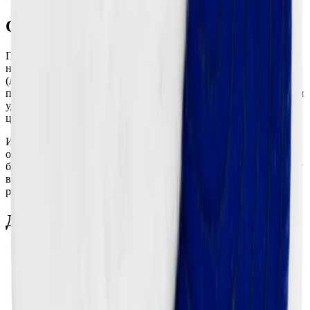
Описание:
Полировальный диск Menzerna OS135VB/SP выполнен из
натуральной овчины диаметром 135 мм с креплением Velcro
(липучка). Этот диск предназначен для работы с
полировальными пастами Menzerna и другими средствами для
удаления дефектов лакокрасочного покрытия, таких как
царапины, следы шлифовки и окисление.
Изготовленный из высококачественной овчины, диск
обеспечивает эффективное восстановление поверхности,
благодаря деликатному, но при этом достаточно агрессивному
воздействию, предотвращая образование разводов и создавая
ровный блеск.
Для кого подходит:
Профессиональные детейлеры, требующие
качественного полировального инструмента для работы
с лакокрасочным покрытием.
Автоэнтузиасты, занимающиеся самостоятельной
полировкой и восстановлением кузова.