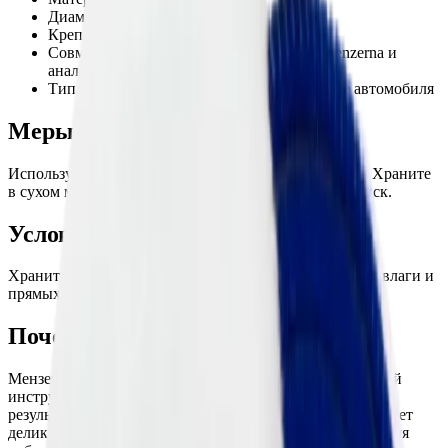
Диаметр: 135 мм
Крепление: Velcro (липучка)
Совместимость: Полировальные пасты Menzerna и
аналогичные
Тип поверхности: Лакокрасочное покрытие автомобиля
Меры предосторожности:
Используйте защитные очки и перчатки при работе. Храните
в сухом месте. После работы тщательно очищайте диск.
Условия хранения:
Хранить в сухом и чистом месте, избегая воздействия влаги и
прямых солнечных лучей.
Почему стоит попробовать:
Мензерна OS135VB/SP — это надежный и качественный
инструмент, который обеспечивает профессиональный
результат при полировке. Натуральная овчина гарантирует
деликатное и эффективное восстановление лака, позволяя