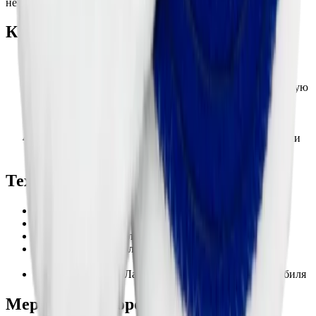
неоднородностей на поверхности.
Как использовать:
Установите диск на полировальную машину с Velcro-
креплением.
Нанесите полировальную пасту на диск или на рабочую
поверхность.
Обрабатывайте поверхность равномерными
движениями, избегая чрезмерного давления.
После работы очистите диск от остатков пасты и пыли
для сохранения его свойств.
Технические характеристики:
Материал: Натуральная овчина
Диаметр: 135 мм
Крепление: Velcro (липучка)
Совместимость: Полировальные пасты Menzerna и
аналогичные
Тип поверхности: Лакокрасочное покрытие автомобиля
Меры предосторожности: