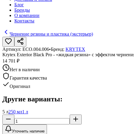
Блог
Бренды
О компании
Контакты
Чернение резины и пластика (экстерьер)
Артикул:
ECO.004.006
•
Бренд:
KRYTEX
Krytex Exterior Black Pro - «жидкая резина» с эффектом чернения
14 701 ₽
Нет в наличии
Гарантия качества
Оригинал
Другие варианты:
5 л
250 мл
1 л
Уточнить наличие