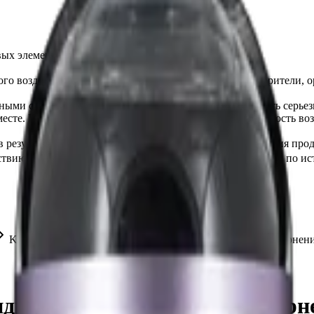
ых элементов экстерьера автомобиля.
ного воздействия окружающей среды. Алкановые растворители, 
ьными средствами защиты: очки, перчатки. Может вызвать серь
месте. Не применять внутрь. При подозрении на возможность во
в результате неосторожного и некорректного использования прод
ствию прямых солнечных лучей. Не использовать средство по ис
Krytex Exterior Black Pro - «жидкая резина» с эффектом чернени
жидкая резина» с эффектом черн