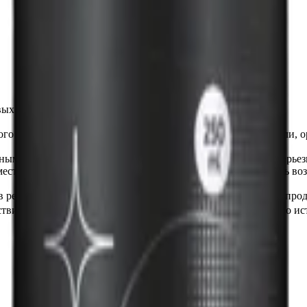
ых элементов экстерьера автомобиля.
ного воздействия окружающей среды. Алкановые растворители, 
ьными средствами защиты: очки, перчатки. Может вызвать серь
месте. Не применять внутрь. При подозрении на возможность во
в результате неосторожного и некорректного использования прод
ствию прямых солнечных лучей. Не использовать средство по ис