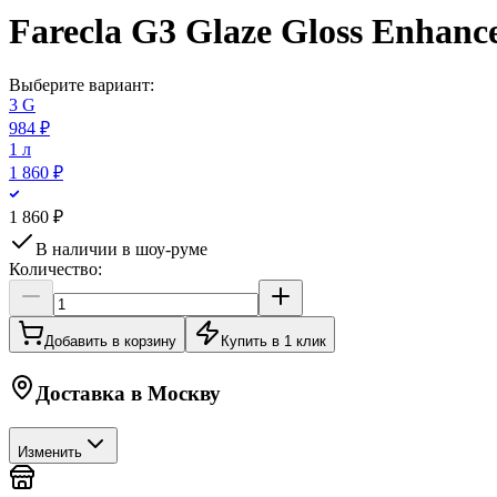
Farecla G3 Glaze Gloss Enhanc
Выберите вариант:
3 G
984 ₽
1 л
1 860 ₽
1 860 ₽
В наличии в шоу-руме
Количество:
Добавить в корзину
Купить в 1 клик
Доставка в
Москву
Изменить