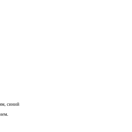
мм, синий
ием.