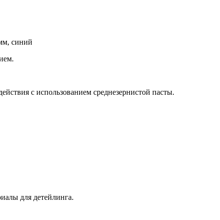
мм, синий
ием.
ействия с использованием среднезернистой пасты.
иалы для детейлинга.