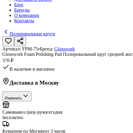
Блог
Бренды
О компании
Контакты
Полировальные круги
Артикул:
FPM-75
•
Бренд:
Glosswork
Glosswork Foam Polishing Pad Полировальный круг средней жес
370 ₽
В наличии в магазине
Доставка в
Москву
Изменить
Самовывоз (шоу-рум)
сегодня
бесплатно
Курьером по Москве
от 3 часов