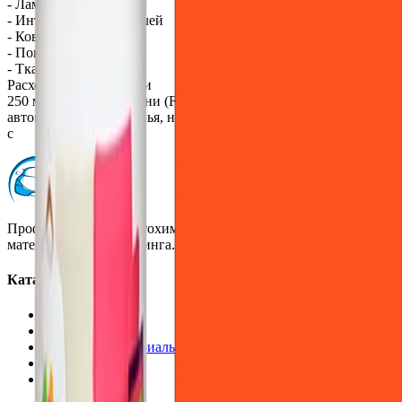
- Ламповых абажуров
- Интерьера автомобилей
- Ковров
- Покрывал
- Тканевых навесов
Расход и срок годности
250 мл Краски для ткани (FabriCoat) достаточно для покраски
автомобильного сиденья, небольшого кресла или обеденного
с
Профессиональная автохимия, оборудование и расходные
материалы для детейлинга.
Каталог
Автохимия
Оборудование
Расходные материалы
Инструменты
Аксессуары