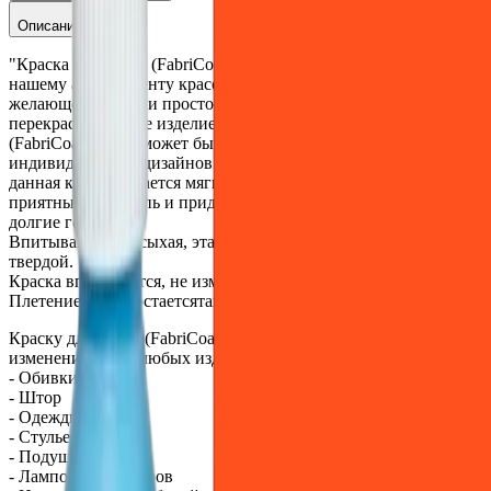
Описание
"Краска для ткани (FabriCoat) это замечательное дополнение к
нашему ассортименту красок для кожи, позволяющее любому
желающему легко и просто восстановить или полностью
перекрасить любое изделие из ткани. Краска для ткани
(FabriCoat) также может быть использована для создания
индивидуальных дизайнов и принтов. После нанесения
данная краска остается мягкой и гибкой, делая изделие
приятным на ощупь и придавая приятный внешний вид на
долгие годы.
Впитываясь и высыхая, эта краска не делает ткань жесткой и
твердой.
Краска впитывается, не изменяя вида и ощущения ткани.
Плетение нитей остаетсятаким же заметным.
Краску для ткани (FabriCoat) можно смело использовать для
изменения цвета любых изделий из ткани:
- Обивки мебели
- Штор
- Одежды
- Стульев
- Подушек
- Ламповых абажуров