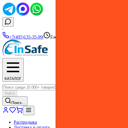
·
+7(495)135-35-99
|
Ежедневно 10:00–19:00
КАТАЛОГ
Найти
Поиск...
Распродажа
Доставка и оплата