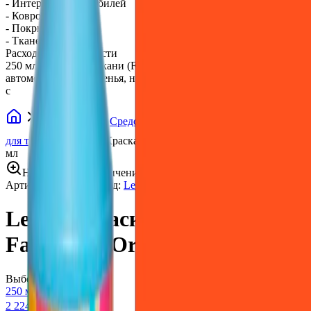
- Интерьера автомобилей
- Ковров
- Покрывал
- Тканевых навесов
Расход и срок годности
250 мл Краски для ткани (FabriCoat) достаточно для покраски
автомобильного сиденья, небольшого кресла или обеденного
с
Автохимия
Средства для ремонта обивки
Краска
для ткани
LeTech Краска для ткани FabriCoat Orange, 250
мл
Нажмите для увеличения
Артикул:
012747
•
Бренд:
LeTech
LeTech Краска для ткани
FabriCoat Orange, 250 мл
Выберите вариант:
250 мл
2 224 ₽