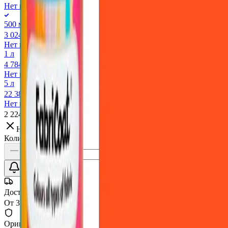
Нет в наличии
500 мл
3 024 ₽
Нет в наличии
1 л
4 784 ₽
Нет в наличии
5 л
22 384 ₽
Нет в наличии
2 224 ₽
Нет в наличии
Количество:
Уточнить наличие
Доставка СДЭК
От 350₽ по России
Оригинал 100%