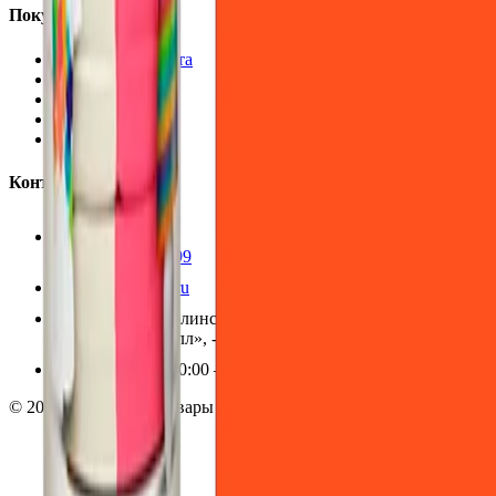
Покупателям
Доставка и оплата
Обучение
Распродажа
Бренды
О компании
Контакты
+7 (495) 135-35-99
sales@insafe.ru
Москва, Люблинская ул., 153.
ТЦ «Люблю Молл», -1 уровень
Ежедневно 10:00 — 19:00
©
2026
InSafe.ru — Товары и технологии для автобизнеса