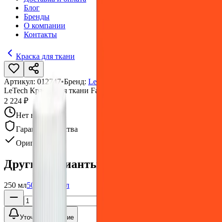
Блог
Бренды
О компании
Контакты
Краска для ткани
Артикул:
012747
•
Бренд:
LeTech
LeTech Краска для ткани FabriCoat Orange, 250 мл
2 224 ₽
Нет в наличии
Гарантия качества
Оригинал
Другие варианты:
250 мл
500 мл
1 л
5 л
Уточнить наличие