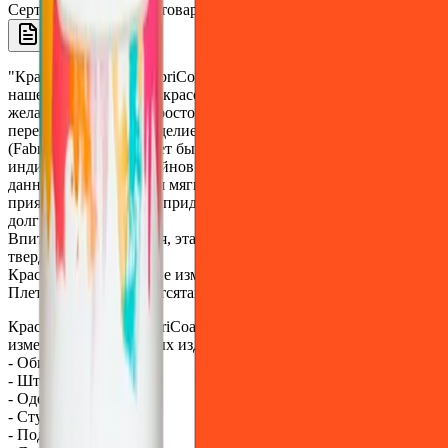
Сертифицированный товар
Описание
"Краска для ткани (FabriCoat) это замечательное дополнение к
нашему ассортименту красок для кожи, позволяющее любому
желающему легко и просто восстановить или полностью
перекрасить любое изделие из ткани. Краска для ткани
(FabriCoat) также может быть использована для создания
индивидуальных дизайнов и принтов. После нанесения
данная краска остается мягкой и гибкой, делая изделие
приятным на ощупь и придавая приятный внешний вид на
долгие годы.
Впитываясь и высыхая, эта краска не делает ткань жесткой и
твердой.
Краска впитывается, не изменяя вида и ощущения ткани.
Плетение нитей остаетсятаким же заметным.
Краску для ткани (FabriCoat) можно смело использовать для
изменения цвета любых изделий из ткани:
- Обивки мебели
- Штор
- Одежды
- Стульев
- Подушек