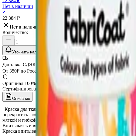
22 384 ₽
Нет в наличии
22 384 ₽
Нет в наличии
Количество:
Уточнить наличие
Доставка СДЭК
От 350₽ по России
Оригинал 100%
Сертифицированный товар
Описание
"Краска для ткани (FabriCoat) это замечательное дополнение
перекрасить любое изделие из ткани. Краска для ткани (FabriC
мягкой и гибкой, делая изделие приятным на ощупь и придава
Впитываясь и высыхая, эта краска не делает ткань жесткой и тв
Краска впитывается, не изменяя вида и ощущения ткани. Плет