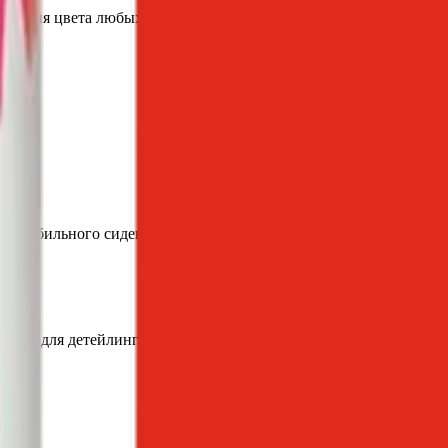
менения цвета любых изделий из ткани:
автомобильного сиденья, небольшого кресла или обеденного с
иалы для детейлинга.