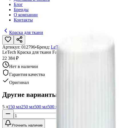
Блог
Бренды
О компании
Контакты
Краска для ткани
Артикул:
012796
•
Бренд:
LeTech
LeTech Краска для ткани FabriCoat Red HC, 5 л
22 384 ₽
Нет в наличии
Гарантия качества
Оригинал
Другие варианты:
5 л
150 мл
250 мл
500 мл
500 мл
1 л
Уточнить наличие