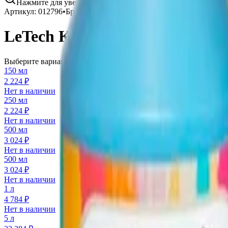
Нажмите для увеличения
Артикул:
012796
•
Бренд:
LeTech
LeTech Краска для ткани Fabr
Выберите вариант:
150 мл
2 224 ₽
Нет в наличии
250 мл
2 224 ₽
Нет в наличии
500 мл
3 024 ₽
Нет в наличии
500 мл
3 024 ₽
Нет в наличии
1 л
4 784 ₽
Нет в наличии
5 л