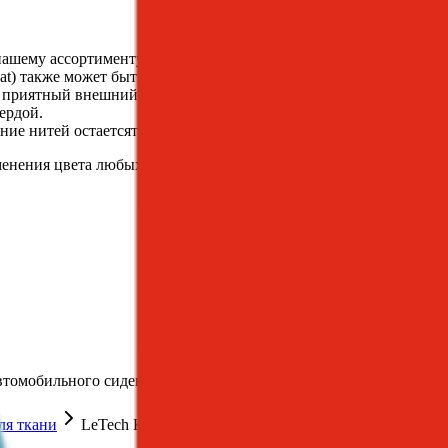
 к нашему ассортименту красок для кожи, позволяющее любому ж
oat) также может быть использована для создания индивидуальны
я приятный внешний вид на долгие годы.
ердой.
ение нитей остаетсятаким же заметным.
менения цвета любых изделий из ткани:
автомобильного сиденья, небольшого кресла или обеденного с
ля ткани
LeTech Краска для ткани FabriCoat Red HC, 5 л