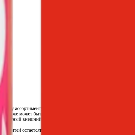
 к нашему ассортименту красок для кожи, позволяющее любому ж
oat) также может быть использована для создания индивидуальны
я приятный внешний вид на долгие годы.
ердой.
ение нитей остаетсятаким же заметным.