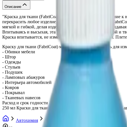
Описание
"Краска для ткани (FabriCoat) это замечательное дополнение
перекрасить любое изделие из ткани. Краска для ткани (FabriC
мягкой и гибкой, делая изделие приятным на ощупь и придава
Впитываясь и высыхая, эта краска не делает ткань жесткой и тв
Краска впитывается, не изменяя вида и ощущения ткани. Плет
Краску для ткани (FabriCoat) можно смело использовать для из
- Обивки мебели
- Штор
- Одежды
- Стульев
- Подушек
- Ламповых абажуров
- Интерьера автомобилей
- Ковров
- Покрывал
- Тканевых навесов
Расход и срок годности
250 мл Краски для ткани (FabriCoat) достаточно для покраски 
Автохимия
Средства для ремонта обивки
Краска д