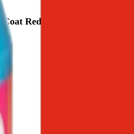
iCoat Red HC, 5 л