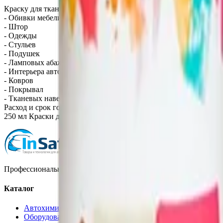
Краску для ткани (FabriCoat) можно смело использовать для из
- Обивки мебели
- Штор
- Одежды
- Стульев
- Подушек
- Ламповых абажуров
- Интерьера автомобилей
- Ковров
- Покрывал
- Тканевых навесов
Расход и срок годности
250 мл Краски для ткани (FabriCoat) достаточно для покраски 
Профессиональная автохимия, оборудование и расходные матер
Каталог
Автохимия
Оборудование