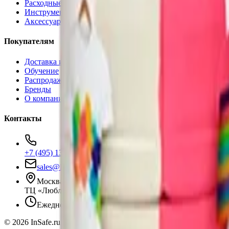
Расходные материалы
Инструменты
Аксессуары
Покупателям
Доставка и оплата
Обучение
Распродажа
Бренды
О компании
Контакты
+7 (495) 135-35-99
sales@insafe.ru
Москва, Люблинская ул., 153.
ТЦ «Люблю Молл», -1 уровень
Ежедневно 10:00 — 19:00
©
2026
InSafe.ru — Товары и технологии для автобизнеса