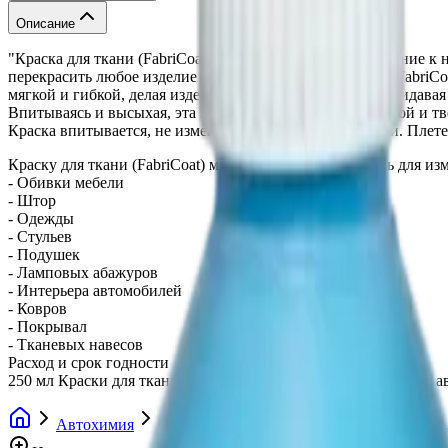
Описание
"Краска для ткани (FabriCoat) это замечательное дополнение
перекрасить любое изделие из ткани. Краска для ткани (FabriC
мягкой и гибкой, делая изделие приятным на ощупь и придава
Впитываясь и высыхая, эта краска не делает ткань жесткой и тв
Краска впитывается, не изменяя вида и ощущения ткани. Плет
Краску для ткани (FabriCoat) можно смело использовать для из
- Обивки мебели
- Штор
- Одежды
- Стульев
- Подушек
- Ламповых абажуров
- Интерьера автомобилей
- Ковров
- Покрывал
- Тканевых навесов
Расход и срок годности
250 мл Краски для ткани (FabriCoat) достаточно для покраски 
Автохимия
Средства для ремонта обивки
Краска д