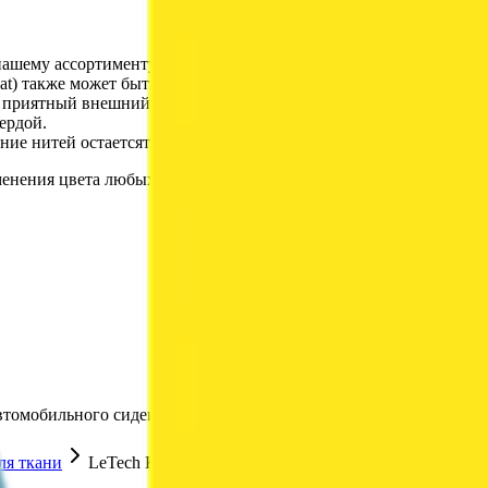
 к нашему ассортименту красок для кожи, позволяющее любому ж
oat) также может быть использована для создания индивидуальны
я приятный внешний вид на долгие годы.
ердой.
ение нитей остаетсятаким же заметным.
менения цвета любых изделий из ткани:
автомобильного сиденья, небольшого кресла или обеденного с
ля ткани
LeTech Краска для ткани FabriCoat Yellow HC, 250 мл