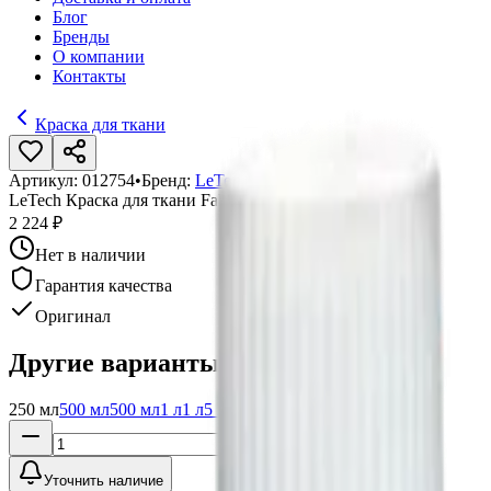
Блог
Бренды
О компании
Контакты
Краска для ткани
Артикул:
012754
•
Бренд:
LeTech
LeTech Краска для ткани FabriCoat Yellow HC, 250 мл
2 224 ₽
Нет в наличии
Гарантия качества
Оригинал
Другие варианты:
250 мл
500 мл
500 мл
1 л
1 л
5 л
Уточнить наличие