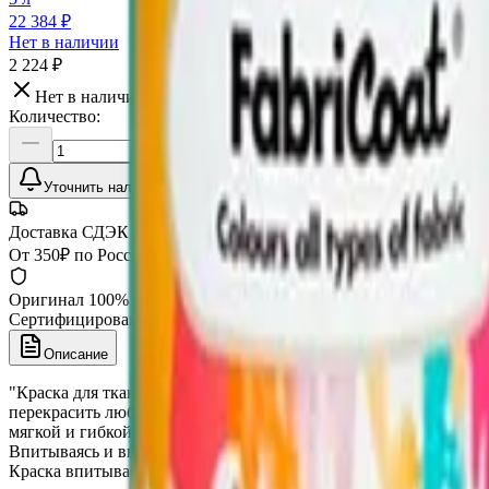
22 384 ₽
Нет в наличии
2 224 ₽
Нет в наличии
Количество:
Уточнить наличие
Доставка СДЭК
От 350₽ по России
Оригинал 100%
Сертифицированный товар
Описание
"Краска для ткани (FabriCoat) это замечательное дополнение
перекрасить любое изделие из ткани. Краска для ткани (FabriC
мягкой и гибкой, делая изделие приятным на ощупь и придава
Впитываясь и высыхая, эта краска не делает ткань жесткой и тв
Краска впитывается, не изменяя вида и ощущения ткани. Плет