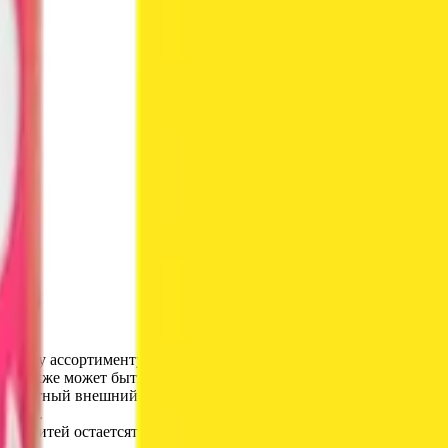
 к нашему ассортименту красок для кожи, позволяющее любому ж
oat) также может быть использована для создания индивидуальны
я приятный внешний вид на долгие годы.
ердой.
ение нитей остаетсятаким же заметным.