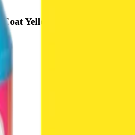
iCoat Yellow HC, 250 мл