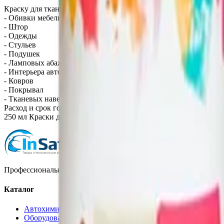
Краску для ткани (FabriCoat) можно смело использовать для из
- Обивки мебели
- Штор
- Одежды
- Стульев
- Подушек
- Ламповых абажуров
- Интерьера автомобилей
- Ковров
- Покрывал
- Тканевых навесов
Расход и срок годности
250 мл Краски для ткани (FabriCoat) достаточно для покраски 
Профессиональная автохимия, оборудование и расходные матер
Каталог
Автохимия
Оборудование