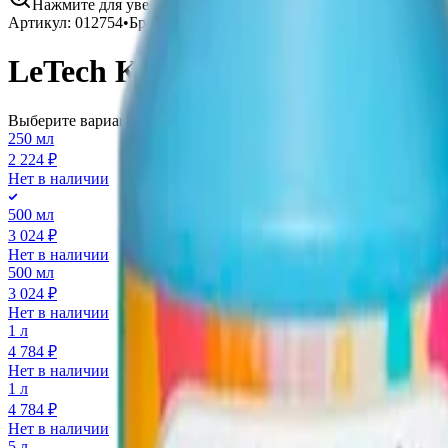
Нажмите для увеличения
Артикул:
012754
•
Бренд:
LeTech
LeTech Краска для ткани Fabr
Выберите вариант:
250 мл
2 224 ₽
Нет в наличии
500 мл
3 024 ₽
Нет в наличии
500 мл
3 024 ₽
Нет в наличии
1 л
4 784 ₽
Нет в наличии
1 л
4 784 ₽
Нет в наличии
5 л