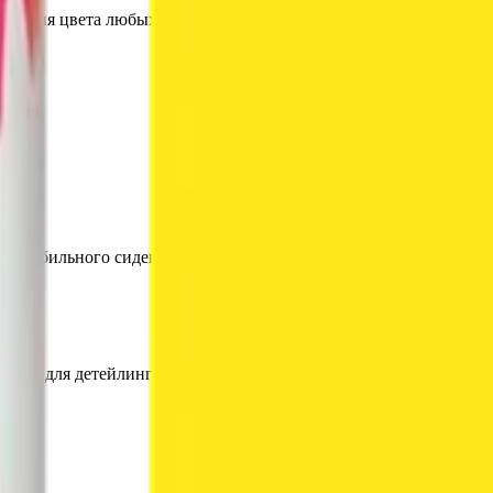
менения цвета любых изделий из ткани:
автомобильного сиденья, небольшого кресла или обеденного с
иалы для детейлинга.