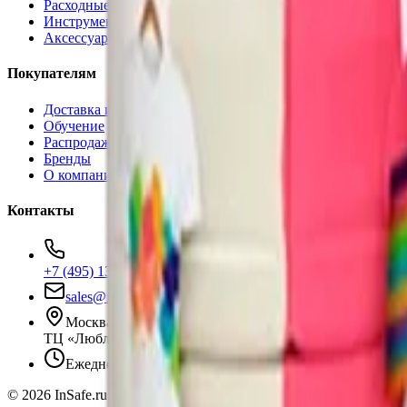
Расходные материалы
Инструменты
Аксессуары
Покупателям
Доставка и оплата
Обучение
Распродажа
Бренды
О компании
Контакты
+7 (495) 135-35-99
sales@insafe.ru
Москва, Люблинская ул., 153.
ТЦ «Люблю Молл», -1 уровень
Ежедневно 10:00 — 19:00
©
2026
InSafe.ru — Товары и технологии для автобизнеса