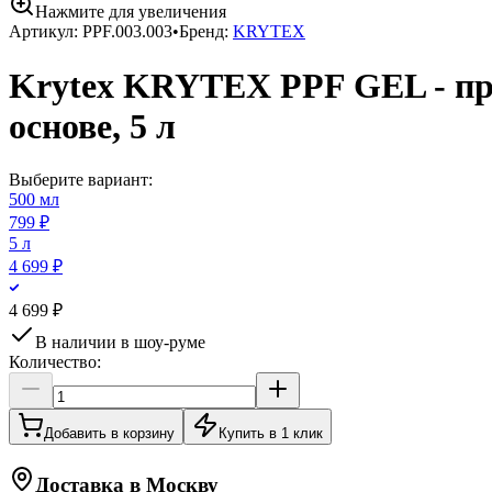
Нажмите для увеличения
Артикул:
PPF.003.003
•
Бренд:
KRYTEX
Krytex KRYTEX PPF GEL - пр
основе, 5 л
Выберите вариант:
500 мл
799 ₽
5 л
4 699 ₽
4 699 ₽
В наличии в шоу-руме
Количество:
Добавить в корзину
Купить в 1 клик
Доставка в
Москву