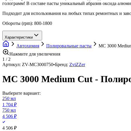
голограмм! В составе пасты уникальный абразив оксида алюм
Подходит для использования на любых типах ремонтных и заво
Обороты (rpm): 800-1800
Характеристики
Автохимия
Полировальные пасты
MC 3000 Medium
Нажмите для увеличения
1
/
2
Артикул:
ZV-MC3000750
•
Бренд:
ZviZZer
MC 3000 Medium Cut - Полиро
Выберите вариант:
250 мл
1 704 ₽
750 мл
4 506 ₽
4 506 ₽