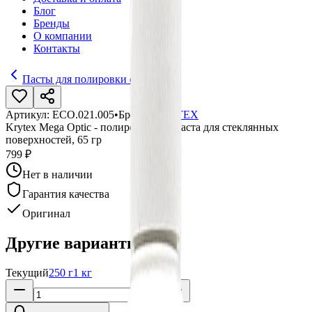
Блог
Бренды
О компании
Контакты
Пасты для полировки стекол
Артикул:
ECO.021.005
•
Бренд:
KRYTEX
Krytex Mega Optic - полировальная паста для стеклянных
поверхностей, 65 гр
799 ₽
Нет в наличии
Гарантия качества
Оригинал
Другие варианты:
Текущий
250 г
1 кг