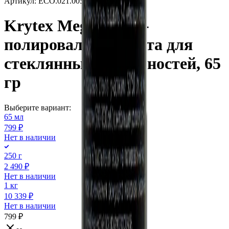
Артикул:
ECO.021.005
•
Бренд:
KRYTEX
Krytex Mega Optic -
полировальная паста для
стеклянных поверхностей, 65
гр
Выберите вариант:
65 мл
799 ₽
Нет в наличии
250 г
2 490 ₽
Нет в наличии
1 кг
10 339 ₽
Нет в наличии
799 ₽