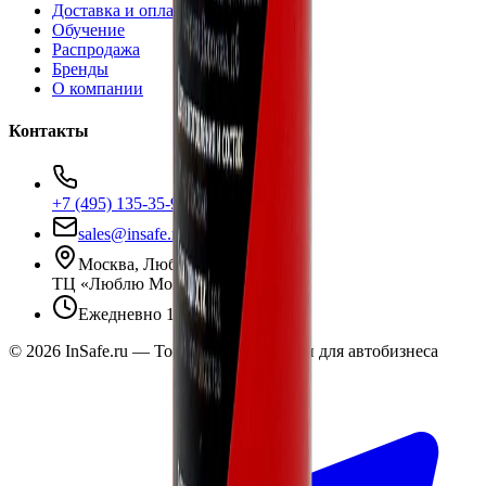
Доставка и оплата
Обучение
Распродажа
Бренды
О компании
Контакты
+7 (495) 135-35-99
sales@insafe.ru
Москва, Люблинская ул., 153.
ТЦ «Люблю Молл», -1 уровень
Ежедневно 10:00 — 19:00
©
2026
InSafe.ru — Товары и технологии для автобизнеса