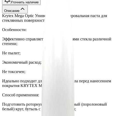
Уточнить наличие
Описание
Krytex Mega Optic Универсальная полировальная паста для
стеклянных поверхностей
Особенности:
Эффективно справляется с повреждениями стекла различной
степени;
Не пылит;
Экономичный расход;
Не токсичен;
Идеально подходит для подготовки стекла перед нанесением
покрытия KRYTEX Mega Glass.
Способ применения:
Подготовить роторную машинку, фетровый (поролоновый
белый) круг, бутыль с водой и триггером;