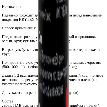
Не токсичен;
Идеально подходит для подготовки стекла перед нанесением
покрытия KRYTEX Mega Glass.
Способ применения:
Подготовить роторную машинку, фетровый (поролоновый
белый) круг, бутыль с водой и триггером;
Встряхнуть бутыль, выдавить 3-4 небольших «зернышка» на
круг;
Полировать стекло участками 50х50 см, на малых скоростях
(500-1000 об.) с небольшим усилием (до 3 кг);
Делать 1-2 распыления воды на полировальный круг, по мере
исчезновения режущего материала (коричневая пленка) на
участке полируемого стекла.
Допускается нагрев стекла (до 45-60 градусов).
Состав
: вода, ПАВ-эмульгатор не менее 5%, кремнийорганичекий