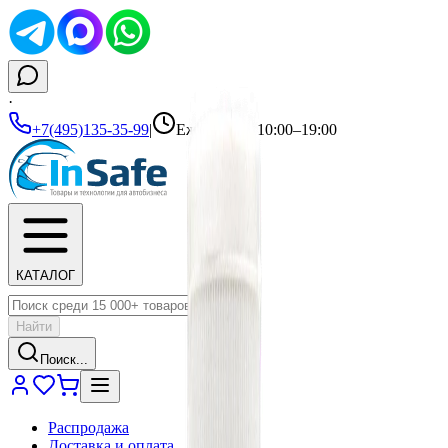
·
+7(495)135-35-99
|
Ежедневно 10:00–19:00
КАТАЛОГ
Найти
Поиск...
Распродажа
Доставка и оплата