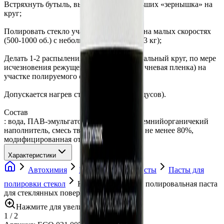
Встряхнуть бутыль, выдавить 3-4 небольших «зернышка» на
круг;
Полировать стекло участками 50х50 см, на малых скоростях
(500-1000 об.) с небольшим усилием (до 3 кг);
Делать 1-2 распыления воды на полировальный круг, по мере
исчезновения режущего материала (коричневая пленка) на
участке полируемого стекла.
Допускается нагрев стекла (до 45-60 градусов).
Состав
: вода, ПАВ-эмульгатор не менее 5%, кремнийорганичекий
наполнитель, смесь твердых материалов не менее 80%,
модифицированная отдушка.
Характеристики
Автохимия
Полировальные пасты
Пасты для
полировки стекол
Krytex Mega Optic - полировальная паста
для стеклянных поверхностей, 65 гр
Нажмите для увеличения
1
/
2