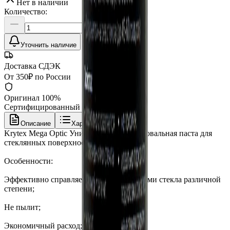
Нет в наличии
Количество:
Уточнить наличие
Доставка СДЭК
От 350₽ по России
Оригинал 100%
Сертифицированный товар
Описание
Характеристики
Krytex Mega Optic Универсальная полировальная паста для
стеклянных поверхностей
Особенности:
Эффективно справляется с повреждениями стекла различной
степени;
Не пылит;
Экономичный расход;