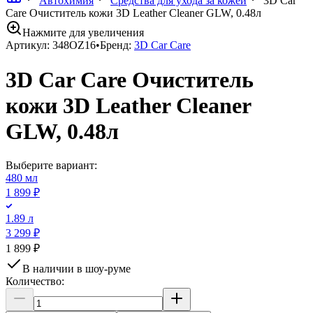
Автохимия
Средства для ухода за кожей
3D Car
Care Очиститель кожи 3D Leather Cleaner GLW, 0.48л
Нажмите для увеличения
Артикул:
348OZ16
•
Бренд:
3D Car Care
3D Car Care Очиститель
кожи 3D Leather Cleaner
GLW, 0.48л
Выберите вариант:
480 мл
1 899 ₽
1.89 л
3 299 ₽
1 899 ₽
В наличии в шоу-руме
Количество: