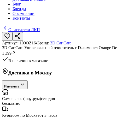
Блог
Бренды
О компании
Контакты
Очистители ЛКП
Артикул:
109OZ16
•
Бренд:
3D Car Care
3D Car Care Универсальный очиститель с D-лимонел Orange Degr
1 399 ₽
В наличии в магазине
Доставка в
Москву
Изменить
Самовывоз (шоу-рум)
сегодня
бесплатно
Курьером по Москве
от 3 часов