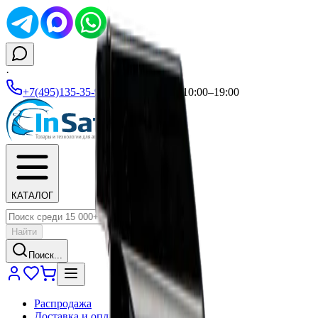
·
+7(495)135-35-99
|
Ежедневно 10:00–19:00
КАТАЛОГ
Найти
Поиск...
Распродажа
Доставка и оплата