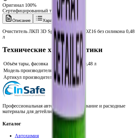
Оригинал 100%
Сертифицированный товар
Описание
Характеристики
Очиститель ЛКП 3D Spray Detailer 503OZ16 без силикона 0,48
л
Технические характеристики
Объём тары, фасовка
без силикона 0,48 л
Модель производителя
Spray Detailer
Артикул производителя
503OZ16
Профессиональная автохимия, оборудование и расходные
материалы для детейлинга.
Каталог
Автохимия