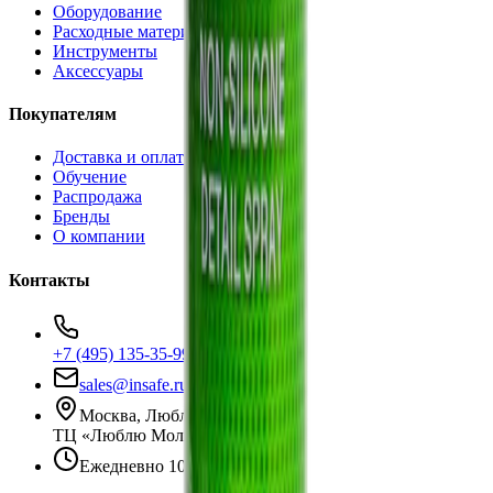
Оборудование
Расходные материалы
Инструменты
Аксессуары
Покупателям
Доставка и оплата
Обучение
Распродажа
Бренды
О компании
Контакты
+7 (495) 135-35-99
sales@insafe.ru
Москва, Люблинская ул., 153.
ТЦ «Люблю Молл», -1 уровень
Ежедневно 10:00 — 19:00