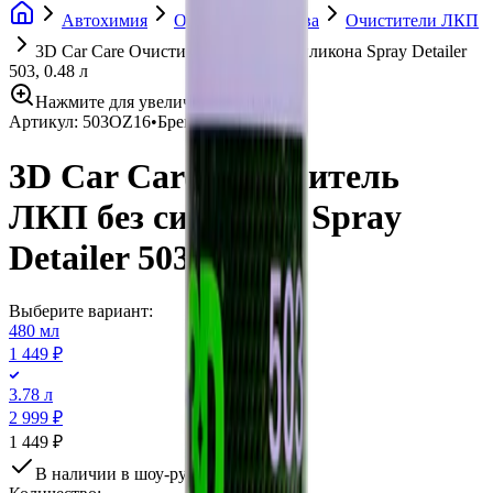
Автохимия
Очистители кузова
Очистители ЛКП
3D Car Care Очиститель ЛКП без силикона Spray Detailer
503, 0.48 л
Нажмите для увеличения
Артикул:
503OZ16
•
Бренд:
3D Car Care
3D Car Care Очиститель
ЛКП без силикона Spray
Detailer 503, 0.48 л
Выберите вариант:
480 мл
1 449 ₽
3.78 л
2 999 ₽
1 449 ₽
В наличии в шоу-руме