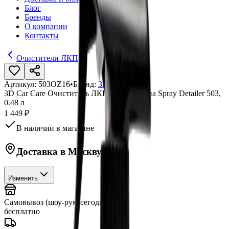
Блог
Бренды
О компании
Контакты
Очистители ЛКП
Артикул:
503OZ16
•
Бренд:
3D Car Care
3D Car Care Очиститель ЛКП без силикона Spray Detailer 503,
0.48 л
1 449 ₽
В наличии в магазине
Доставка в
Москву
Изменить
Самовывоз (шоу-рум)
сегодня
бесплатно