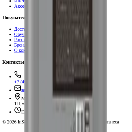
Инструменты
Аксессуары
Покупателям
Доставка и оплата
Обучение
Распродажа
Бренды
О компании
Контакты
+7 (495) 135-35-99
sales@insafe.ru
Москва, Люблинская ул., 153.
ТЦ «Люблю Молл», -1 уровень
Ежедневно 10:00 — 19:00
©
2026
InSafe.ru — Товары и технологии для автобизнеса