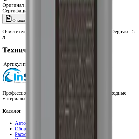
Оригинал 100%
Сертифицированный товар
Описание
Характеристики
Очиститель ЛКП и обезжириватель Smart Open 21 Degreaser 5
л
Технические характеристики
Артикул производителя
15215
Профессиональная автохимия, оборудование и расходные
материалы для детейлинга.
Каталог
Автохимия
Оборудование
Расходные материалы