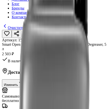
Блог
Бренды
О компании
Контакты
Очистители ЛКП
Артикул:
15215
•
Бренд:
Smart Open
Smart Open Очиститель ЛКП и обезжириватель 21 Degreaser, 5
л
2 503 ₽
В наличии в магазине
Доставка в
Москву
Изменить
Самовывоз (шоу-рум)
сегодня
бесплатно