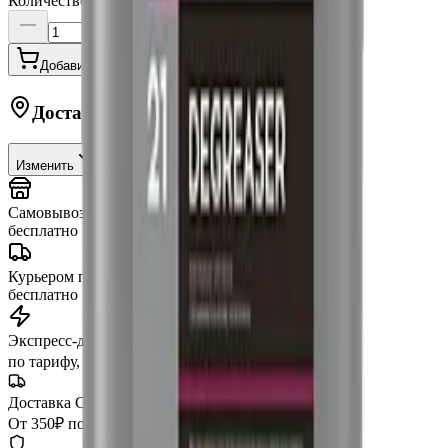
Количество:
Добавить в корзину
Купить в 1 клик
Доставка в
Москву
Изменить
Самовывоз (шоу-рум)
сегодня
бесплатно
Курьером по Москве
от 3 часов
бесплатно
Экспресс-доставка
от 2 часов
по тарифу, беспл. от 15 000 ₽
Доставка СДЭК
От 350₽ по России