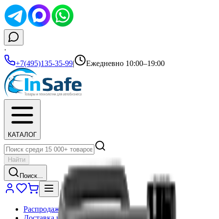
·
+7(495)135-35-99
|
Ежедневно 10:00–19:00
КАТАЛОГ
Найти
Поиск...
Распродажа
Доставка и оплата