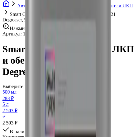
Автохимия
Очистители кузова
Очистители ЛКП
Smart Open Очиститель ЛКП и обезжириватель 21
Degreaser, 5 л
Нажмите для увеличения
Артикул:
15215
•
Бренд:
Smart Open
Smart Open Очиститель ЛКП
и обезжириватель 21
Degreaser, 5 л
Выберите вариант:
500 мл
288 ₽
5 л
2 503 ₽
2 503 ₽
В наличии в шоу-руме