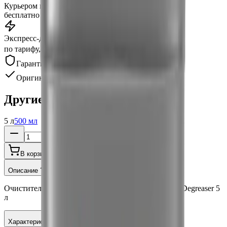
Курьером по Москве
от 3 часов
бесплатно
Экспресс-доставка
от 2 часов
по тарифу, беспл. от 15 000 ₽
Гарантия качества
Оригинал
Другие варианты:
5 л
500 мл
В корзину
Купить в 1 клик
Описание
Очиститель ЛКП и обезжириватель Smart Open 21 Degreaser 5
л
Характеристики