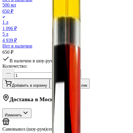
500 мл
650 ₽
1 л
1 096 ₽
5 л
4 939 ₽
Нет в наличии
650 ₽
В наличии в шоу-руме
Количество:
Добавить в корзину
Купить в 1 клик
Доставка в
Москву
Изменить
Самовывоз (шоу-рум)
сегодня