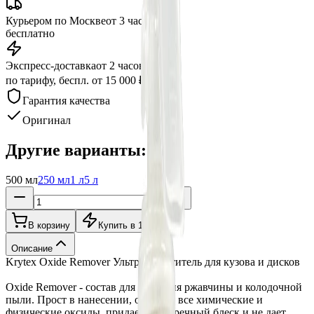
Курьером по Москве
от 3 часов
бесплатно
Экспресс-доставка
от 2 часов
по тарифу, беспл. от 15 000 ₽
Гарантия качества
Оригинал
Другие варианты:
500 мл
250 мл
1 л
5 л
В корзину
Купить в 1 клик
Описание
Krytex Oxide Remover Ультра-очиститель для кузова и дисков
Oxide Remover - состав для удаления ржавчины и колодочной
пыли. Прост в нанесении, очищает все химические и
физические оксиды, придает безупречный блеск и не дает