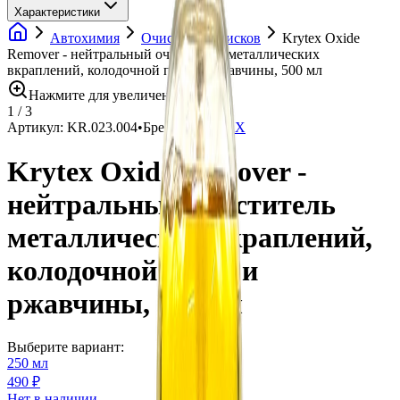
Характеристики
Автохимия
Очистители дисков
Krytex Oxide
Remover - нейтральный очиститель металлических
вкраплений, колодочной пыли и ржавчины, 500 мл
Нажмите для увеличения
1
/
3
Артикул:
KR.023.004
•
Бренд:
KRYTEX
Krytex Oxide Remover -
нейтральный очиститель
металлических вкраплений,
колодочной пыли и
ржавчины, 500 мл
Выберите вариант:
250 мл
490 ₽
Нет в наличии