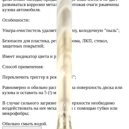
развиваться коррозии металла, уничтожая очаги ржавчины
кузова автомобиля.
Особенности:
Ультра-очистистель удаляет ржавчину, колодочную "пыль";
Безопасен для пластика, резины, хрома, ЛКП, стекол,
защитных покрытий;
Имеет индикатор цвета и pH-7.
Способ применения:
Переключить триггер в режим "ON";
Равномерно и обильно распылить на поверхность диска или
кузова и оставить на 5 (!) минут;
В случае сильного загрязнения поверхности необходимо
воздействовать на нее механически с помощью губки или
микрофибры;
Обильно смыть водой.