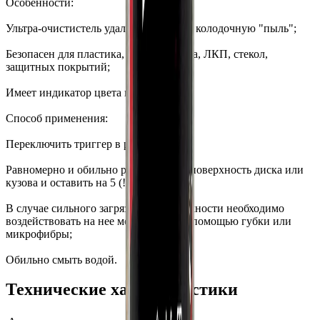
Особенности:
Ультра-очистистель удаляет ржавчину, колодочную "пыль";
Безопасен для пластика, резины, хрома, ЛКП, стекол,
защитных покрытий;
Имеет индикатор цвета и pH-7.
Способ применения:
Переключить триггер в режим "ON";
Равномерно и обильно распылить на поверхность диска или
кузова и оставить на 5 (!) минут;
В случае сильного загрязнения поверхности необходимо
воздействовать на нее механически с помощью губки или
микрофибры;
Обильно смыть водой.
Технические характеристики