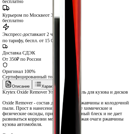
бесплатно
Курьером по Москве
от 3 часов
бесплатно
Экспресс-доставка
от 2 часов
по тарифу, беспл. от 15 000 ₽
Доставка СДЭК
От 350₽ по России
Оригинал 100%
Сертифицированный товар
Описание
Характеристики
Krytex Oxide Remover Ультра-очиститель для кузова и дисков
Oxide Remover - состав для удаления ржавчины и колодочной
пыли. Прост в нанесении, очищает все химические и
физические оксиды, придает безупречный блеск и не дает
развиваться коррозии металла, уничтожая очаги ржавчины
кузова автомобиля.