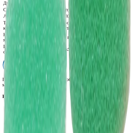
Диаметр
15
Способ крепления
Липучка
Артикул производителя
MN01-GPP01
Тип полировального
поролоновый круг средней
круга
жесткости
Назначение по типу
для гибкого вала
машинки
Продуктовая линейка /
MaxShine Micro Pads (гибкий вал)
серия
Профессиональная автохимия, оборудование и расходные
материалы для детейлинга.
Каталог
Автохимия
Оборудование
Расходные материалы
Инструменты
Аксессуары