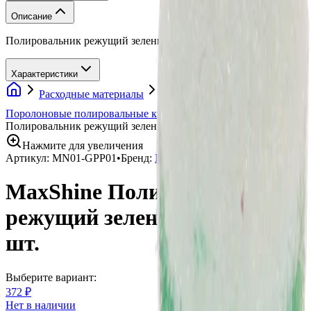
Описание
Полировальник режущий зеленый 15 мм 2 шт., MaxShine
Характеристики
Расходные материалы
Полировальные круги
Поролоновые полировальные круги
MaxShine
Полировальник режущий зеленый 15 мм 2 шт.
Нажмите для увеличения
Артикул:
MN01-GPP01
•
Бренд:
MaxShine
MaxShine Полировальник
режущий зеленый 15 мм 2
шт.
Выберите вариант:
372 ₽
Нет в наличии