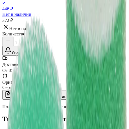
446 ₽
Нет в наличии
372 ₽
Нет в наличии
Количество:
Уточнить наличие
Доставка СДЭК
От 350₽ по России
Оригинал 100%
Сертифицированный товар
Описание
Характеристики
Полировальник режущий зеленый 15 мм 2 шт., MaxShine
Технические характеристики