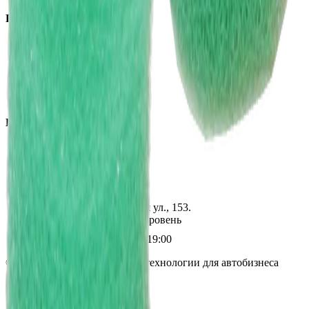
Покупателям
Доставка и оплата
Обучение
Распродажа
Бренды
О компании
Контакты
+7 (495) 135-35-99
sales@insafe.ru
Москва, Люблинская ул., 153.
ТЦ «Люблю Молл», -1 уровень
Ежедневно 10:00 — 19:00
©
2026
InSafe.ru — Товары и технологии для автобизнеса