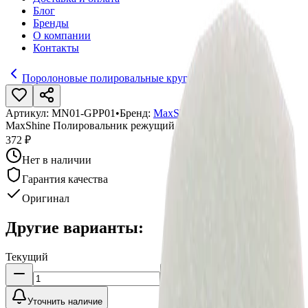
Блог
Бренды
О компании
Контакты
Поролоновые полировальные круги
Артикул:
MN01-GPP01
•
Бренд:
MaxShine
MaxShine Полировальник режущий зеленый 15 мм 2 шт.
372 ₽
Нет в наличии
Гарантия качества
Оригинал
Другие варианты:
Текущий
Уточнить наличие