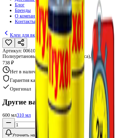
Блог
Бренды
О компании
Контакты
Клеи для вклейки стекол
Артикул:
006105
•
Бренд:
Tryxol
Полиуретановый клей Tryxol 700 (2 часа), 600 мл
738 ₽
Нет в наличии
Гарантия качества
Оригинал
Другие варианты:
600 мл
310 мл
Уточнить наличие