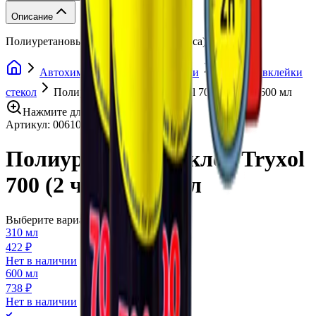
Описание
Полиуретановый клей Tryxol 700 (2 часа), 600 мл
Автохимия
Клеи и герметики
Клеи для вклейки
стекол
Полиуретановый клей Tryxol 700 (2 часа), 600 мл
Нажмите для увеличения
Артикул:
006105
•
Бренд:
Tryxol
Полиуретановый клей Tryxol
700 (2 часа), 600 мл
Выберите вариант:
310 мл
422 ₽
Нет в наличии
600 мл
738 ₽
Нет в наличии