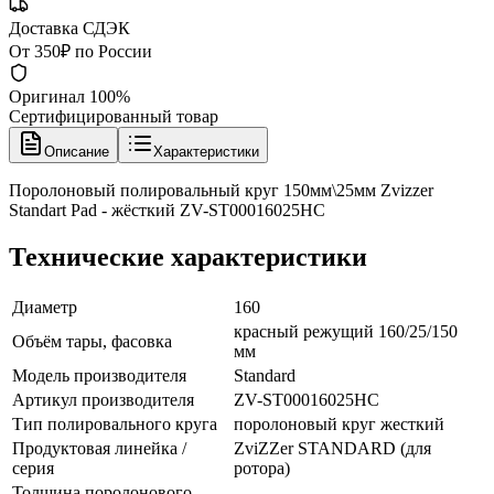
Доставка СДЭК
От 350₽ по России
Оригинал 100%
Сертифицированный товар
Описание
Характеристики
Поролоновый полировальный круг 150мм\25мм Zvizzer
Standart Pad - жёсткий ZV-ST00016025HC
Технические характеристики
Диаметр
160
красный режущий 160/25/150
Объём тары, фасовка
мм
Модель производителя
Standard
Артикул производителя
ZV-ST00016025HC
Тип полировального круга
поролоновый круг жесткий
Продуктовая линейка /
ZviZZer STANDARD (для
серия
ротора)
Толщина поролонового