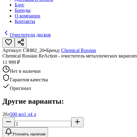
Блог
Бренды
О компании
Контакты
Очистители дисков
Артикул:
CR882_20
•
Бренд:
Chemical Russian
Chemical Russian ReAction - очиститель металлических вкрапле
11 999 ₽
Нет в наличии
Гарантия качества
Оригинал
Другие варианты:
20л
500 мл
1 л
4 л
Уточнить наличие