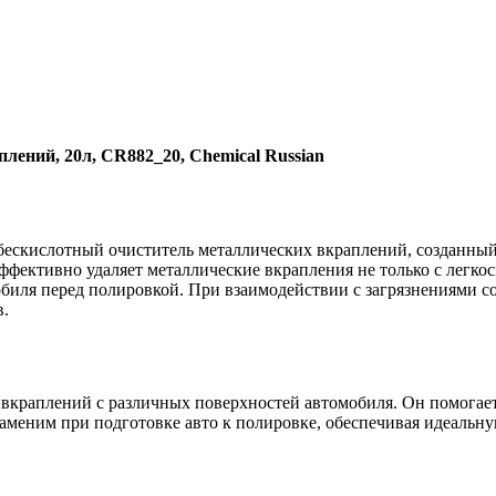
плений, 20л, CR882_20, Chemical Russian
скислотный очиститель металлических вкраплений, созданный 
фективно удаляет металлические вкрапления не только с легкос
обиля перед полировкой. При взаимодействии с загрязнениями с
в.
вкраплений с различных поверхностей автомобиля. Он помогает 
меним при подготовке авто к полировке, обеспечивая идеальну