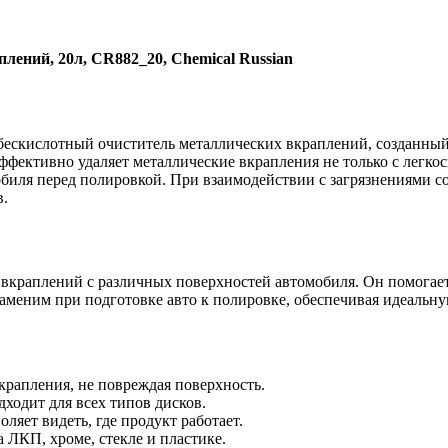
плений, 20л, CR882_20, Chemical Russian
скислотный очиститель металлических вкраплений, созданный 
фективно удаляет металлические вкрапления не только с легкос
обиля перед полировкой. При взаимодействии с загрязнениями с
в.
вкраплений с различных поверхностей автомобиля. Он помогает 
меним при подготовке авто к полировке, обеспечивая идеальну
крапления, не повреждая поверхность.
ходит для всех типов дисков.
яет видеть, где продукт работает.
ЛКП, хроме, стекле и пластике.