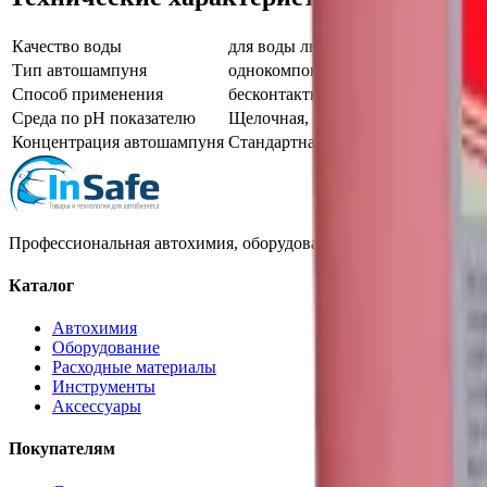
Качество воды
для воды любого качества
Тип автошампуня
однокомпонентный
Способ применения
бесконтактный шампунь
Среда по pH показателю
Щелочная, pH>7
Концентрация автошампуня
Стандартная
Профессиональная автохимия, оборудование и расходные матер
Каталог
Автохимия
Оборудование
Расходные материалы
Инструменты
Аксессуары
Покупателям