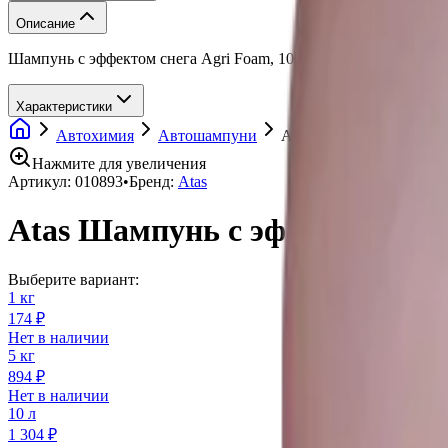
Описание
Шампунь с эффектом снега Agri Foam, 10 кг, Atas
Характеристики
Автохимия
Автошампуни
Atas Шампунь с эффекто
Нажмите для увеличения
Артикул:
010893
•
Бренд:
Atas
Atas Шампунь с эффектом снег
Выберите вариант:
1 кг
174 ₽
Нет в наличии
5 кг
894 ₽
Нет в наличии
10 л
1 304 ₽