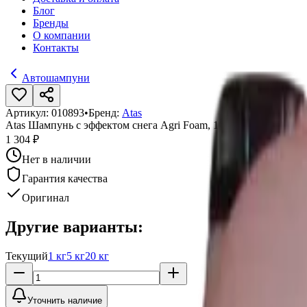
Блог
Бренды
О компании
Контакты
Автошампуни
Артикул:
010893
•
Бренд:
Atas
Atas Шампунь с эффектом снега Agri Foam, 10 кг
1 304 ₽
Нет в наличии
Гарантия качества
Оригинал
Другие варианты:
Текущий
1 кг
5 кг
20 кг
Уточнить наличие