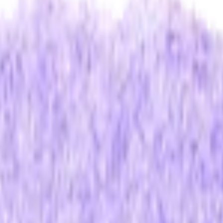
1 гибридный мех длинный режущий 90 мм
тяные полировальные круги
Шерстяной круг полировальный 
й Lake Country Hybrid 58-42