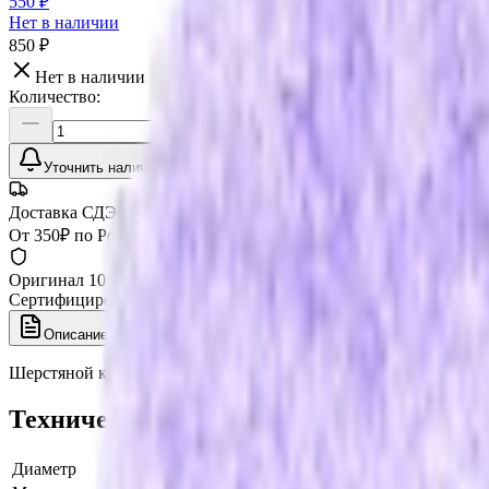
550 ₽
Нет в наличии
850 ₽
Нет в наличии
Количество:
Уточнить наличие
Доставка СДЭК
От 350₽ по России
Оригинал 100%
Сертифицированный товар
Описание
Характеристики
Шерстяной круг полировальный Lake Country Hybrid 58-423-
Технические характеристики
Диаметр
90