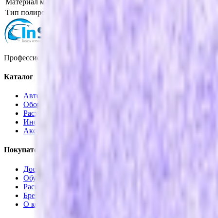
Материал мехового круга
гибридный мех
Тип полировального круга
длинный мех
Профессиональная автохимия, оборудование и расходные матер
Каталог
Автохимия
Оборудование
Расходные материалы
Инструменты
Аксессуары
Покупателям
Доставка и оплата
Обучение
Распродажа
Бренды
О компании