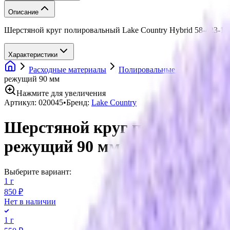
Описание
Шерстяной круг полировальный Lake Country Hybrid 58-423-
Характеристики
Расходные материалы
Полировальные круги
Шерс
режущий 90 мм
Нажмите для увеличения
Артикул:
020045
•
Бренд:
Lake Country
Шерстяной круг полировальны
режущий 90 мм
Выберите вариант:
1 г
850 ₽
Нет в наличии
1 г