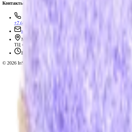
Контакты
+7 (495) 135-35-99
sales@insafe.ru
Москва, Люблинская ул., 153.
ТЦ «Люблю Молл», -1 уровень
Ежедневно 10:00 — 19:00
©
2026
InSafe.ru — Товары и технологии для автобизнеса