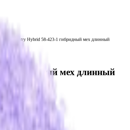
Lake Country Hybrid 58-423-1 гибридный мех длинный
3-1 гибридный мех длинный