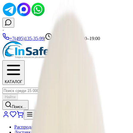
·
+7(495)135-35-99
|
Ежедневно 10:00–19:00
КАТАЛОГ
Найти
Поиск...
Распродажа
Доставка и оплата