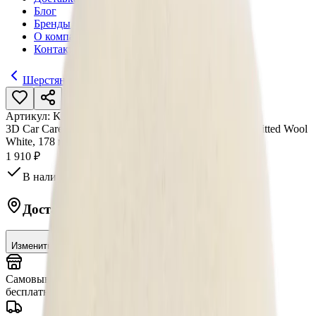
Блог
Бренды
О компании
Контакты
Шерстяные полировальные круги
Артикул:
K-KW7
•
Бренд:
3D Car Care
3D Car Care Шерстяной полировальный круг Pad Knitted Wool
White, 178 мм
1 910 ₽
В наличии в магазине
Доставка в
Москву
Изменить
Самовывоз (шоу-рум)
сегодня
бесплатно