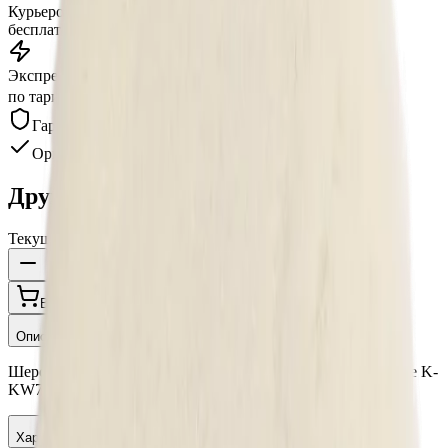
Курьером по Москве
от 3 часов
бесплатно
Экспресс-доставка
от 2 часов
по тарифу, беспл. от 15 000 ₽
Гарантия качества
Оригинал
Другие варианты:
Текущий
В корзину
Купить в 1 клик
Описание
Шерстяной полировальный круг 3D Pad Knitted Wool White K-
KW7 прошитый по краям 178 мм
Характеристики