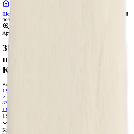
Расходные материалы
Полировальные круги
Шерстяные полировальные круги
3D Car Care Шерстяной
полировальный круг Pad Knitted Wool White, 178 мм
Нажмите для увеличения
Артикул:
K-KW7
•
Бренд:
3D Car Care
3D Car Care Шерстяной
полировальный круг Pad
Knitted Wool White, 178 мм
Выберите вариант:
1 910 ₽
870 ₽
1 999 ₽
1 910 ₽
В наличии в шоу-руме
Количество: