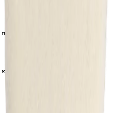
Автохимия
Оборудование
Расходные материалы
Инструменты
Аксессуары
Покупателям
Доставка и оплата
Обучение
Распродажа
Бренды
О компании
Контакты
+7 (495) 135-35-99
sales@insafe.ru
Москва, Люблинская ул., 153.
ТЦ «Люблю Молл», -1 уровень