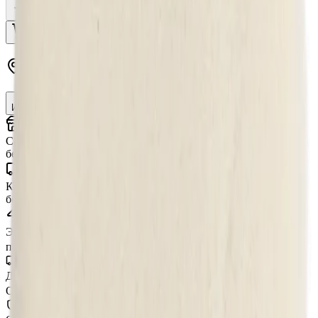
Добавить в корзину
Купить в 1 клик
Доставка в
Москву
Изменить
Самовывоз (шоу-рум)
сегодня
бесплатно
Курьером по Москве
от 3 часов
бесплатно
Экспресс-доставка
от 2 часов
по тарифу, беспл. от 15 000 ₽
Доставка СДЭК
От 350₽ по России