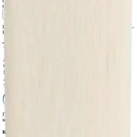
Оригинал 100%
Сертифицированный товар
Описание
Характеристики
Шерстяной полировальный круг 3D Pad Knitted Wool White K-
KW7 прошитый по краям 178 мм
Технические характеристики
Диаметр
178
Объём тары, фасовка
прошитый по краям 178 мм
Модель производителя
Pad Knitted Wool White
Артикул производителя
020667
Тип полировального круга
длинный мех
Профессиональная автохимия, оборудование и расходные
материалы для детейлинга.
Каталог