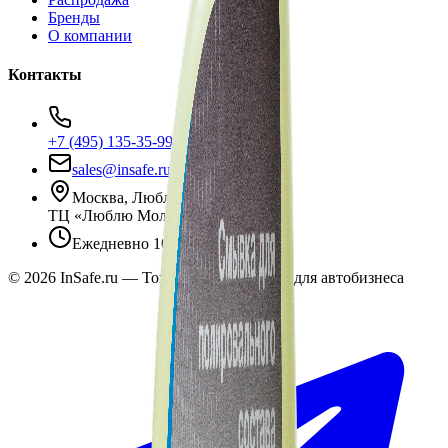
Бренды
О компании
Контакты
+7 (495) 135-35-99
sales@insafe.ru
Москва, Люблинская ул., 153.
ТЦ «Люблю Молл», -1 уровень
Ежедневно 10:00 — 19:00
©
2026
InSafe.ru — Товары и технологии для автобизнеса