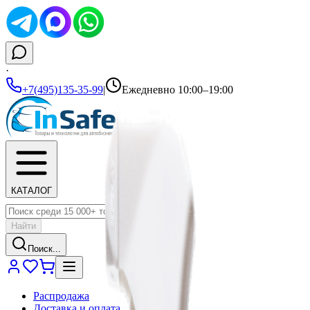
·
+7(495)135-35-99
|
Ежедневно 10:00–19:00
КАТАЛОГ
Найти
Поиск...
Распродажа
Доставка и оплата