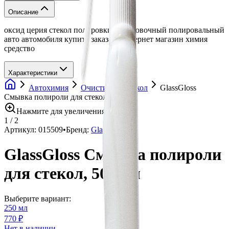
Описание
оксид церия стекол полировки полировочный полировальный
авто автомобиля купить заказать интернет магазин химия
средство
Характеристики
Автохимия
Очистители стекол
GlassGloss
Смывка полироли для стекол, 500 мл
Нажмите для увеличения
1
/
2
Артикул:
015509
•
Бренд:
GlassGloss
GlassGloss Смывка полироли
для стекол, 500 мл
Выберите вариант:
250 мл
770 ₽
Нет в наличии