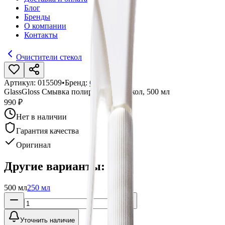
Блог
Бренды
О компании
Контакты
Очистители стекол
Артикул:
015509
•
Бренд:
GlassGloss
GlassGloss Смывка полироли для стекол, 500 мл
990 ₽
Нет в наличии
Гарантия качества
Оригинал
Другие варианты:
500 мл
250 мл
Уточнить наличие