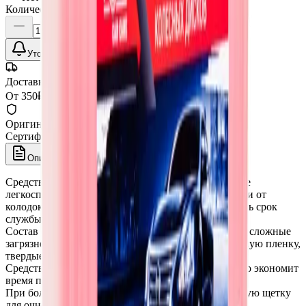
Количество:
Уточнить наличие
Доставка СДЭК
От 350₽ по России
Оригинал 100%
Сертифицированный товар
Описание
Средство для очистки колесных дисков, в том числе
легкосплавных, от дорожной грязи, тормозной пыли от
колодок и прочих загрязнений. Позволяет сохранить срок
службы и оригинальный блеск колесного диска.
Состав Wheel Dust Cleaner позволяет удалять самые сложные
загрязнения, такие как, асфальтную крошку, битумную пленку,
твердые отложения на тормозах, пятна смолы и пр.
Средство имеет минимальный расход и значительно экономит
время при очистке дисков.
При большом слое нагара, использовать специальную щетку
для очистки дисков или губку.