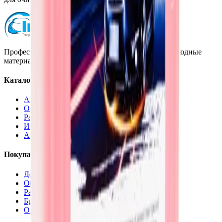
Профессиональная автохимия, оборудование и расходные
материалы для детейлинга.
Каталог
Автохимия
Оборудование
Расходные материалы
Инструменты
Аксессуары
Покупателям
Доставка и оплата
Обучение
Распродажа
Бренды
О компании