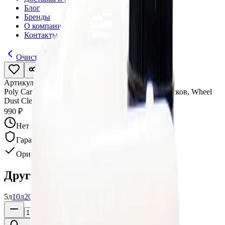
Блог
Бренды
О компании
Контакты
Очистители дисков
Артикул:
013417
•
Бренд:
Poly-Lite
Poly Car Care Средство для очистки колесных дисков, Wheel
Dust Cleaner, (конц.), 5л
990 ₽
Нет в наличии
Гарантия качества
Оригинал
Другие варианты:
5л
10л
20л
75л