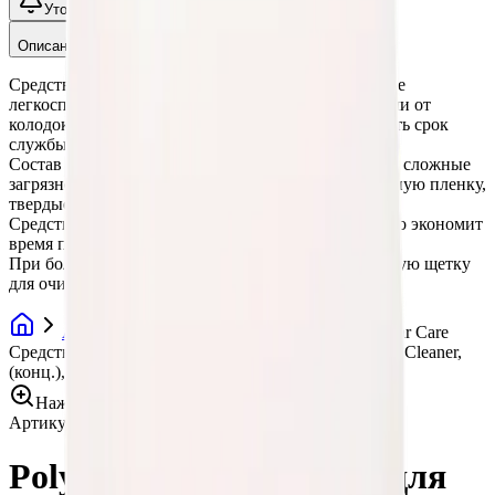
Уточнить наличие
Описание
Средство для очистки колесных дисков, в том числе
легкосплавных, от дорожной грязи, тормозной пыли от
колодок и прочих загрязнений. Позволяет сохранить срок
службы и оригинальный блеск колесного диска.
Состав Wheel Dust Cleaner позволяет удалять самые сложные
загрязнения, такие как, асфальтную крошку, битумную пленку,
твердые отложения на тормозах, пятна смолы и пр.
Средство имеет минимальный расход и значительно экономит
время при очистке дисков.
При большом слое нагара, использовать специальную щетку
для очистки дисков или губку.
Автохимия
Очистители дисков
Poly Car Care
Средство для очистки колесных дисков, Wheel Dust Cleaner,
(конц.), 5л
Нажмите для увеличения
Артикул:
013417
•
Бренд:
Poly-Lite
Poly Car Care Средство для