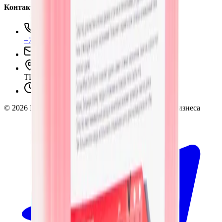
Контакты
+7 (495) 135-35-99
sales@insafe.ru
Москва, Люблинская ул., 153.
ТЦ «Люблю Молл», -1 уровень
Ежедневно 10:00 — 19:00
©
2026
InSafe.ru — Товары и технологии для автобизнеса