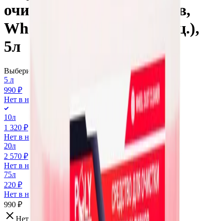
очистки колесных дисков,
Wheel Dust Cleaner, (конц.),
5л
Выберите вариант:
5 л
990 ₽
Нет в наличии
10л
1 320 ₽
Нет в наличии
20л
2 570 ₽
Нет в наличии
75л
220 ₽
Нет в наличии
990 ₽
Нет в наличии