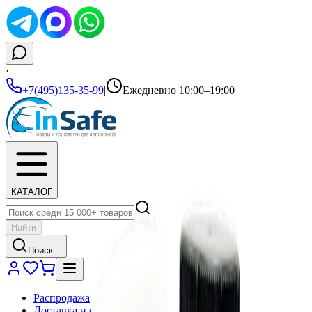
·
+7(495)135-35-99
|
Ежедневно 10:00–19:00
КАТАЛОГ
Найти
Поиск...
Распродажа
Доставка и оплата