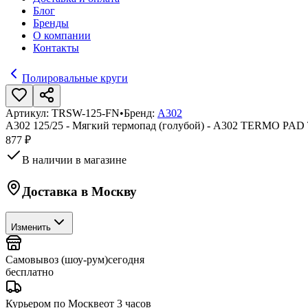
Блог
Бренды
О компании
Контакты
Полировальные круги
Артикул:
TRSW-125-FN
•
Бренд:
A302
A302 125/25 - Мягкий термопад (голубой) - А302 TERMO P
877 ₽
В наличии в магазине
Доставка в
Москву
Изменить
Самовывоз (шоу-рум)
сегодня
бесплатно
Курьером по Москве
от 3 часов