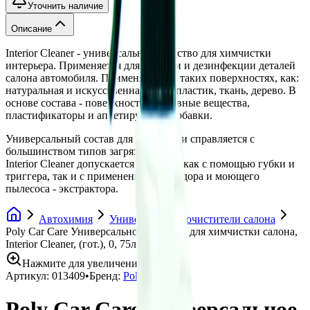
Уточнить наличие
Описание
Interior Cleaner - универсальное средство для химчистки
интерьера. Применяется для очистки и дезинфекции деталей
салона автомобиля. Применяется на таких поверхностях, как:
натуральная и искусственная кожа, пластик, ткань, дерево. В
основе состава - поверхностно-активные вещества,
пластификаторы и апретирующие добавки.
Универсальный состав для химчистки справляется с
большинством типов загрязнений.
Interior Cleaner допускается наносить как с помощью губки и
триггера, так и с применением торнадора и моющего
пылесоса - экстрактора.
Автохимия
Универсальные очистители салона
Poly Car Care Универсальное средство для химчистки салона,
Interior Cleaner, (гот.), 0, 75л
Нажмите для увеличения
Артикул:
013409
•
Бренд:
Poly-Lite
Poly Car Care Универсальное