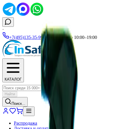
·
+7(495)135-35-99
|
Ежедневно 10:00–19:00
КАТАЛОГ
Найти
Поиск...
Распродажа
Доставка и оплата