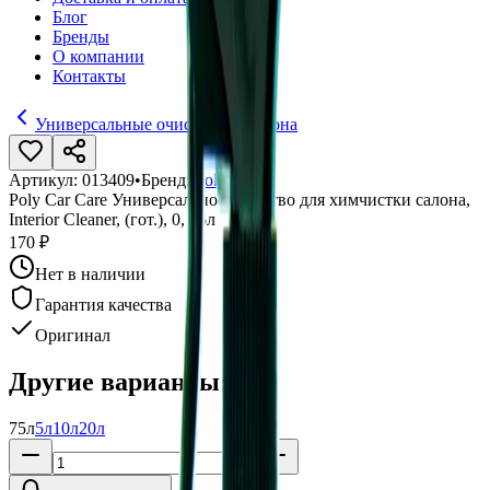
Блог
Бренды
О компании
Контакты
Универсальные очистители салона
Артикул:
013409
•
Бренд:
Poly-Lite
Poly Car Care Универсальное средство для химчистки салона,
Interior Cleaner, (гот.), 0, 75л
170 ₽
Нет в наличии
Гарантия качества
Оригинал
Другие варианты:
75л
5л
10л
20л