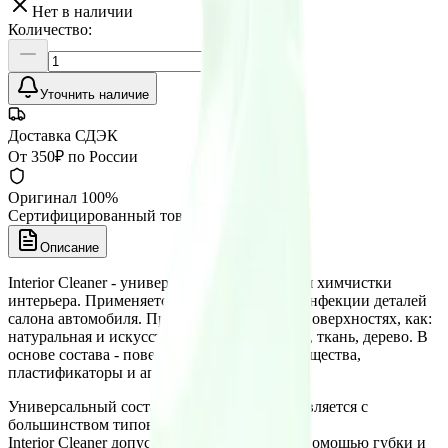
Нет в наличии
Количество:
Уточнить наличие
Доставка СДЭК
От 350₽ по России
Оригинал 100%
Сертифицированный товар
Описание
Interior Cleaner - универсальное средство для химчистки
интерьера. Применяется для очистки и дезинфекции деталей
салона автомобиля. Применяется на таких поверхностях, как:
натуральная и искусственная кожа, пластик, ткань, дерево. В
основе состава - поверхностно-активные вещества,
пластификаторы и апретирующие добавки.
Универсальный состав для химчистки справляется с
большинством типов загрязнений.
Interior Cleaner допускается наносить как с помощью губки и