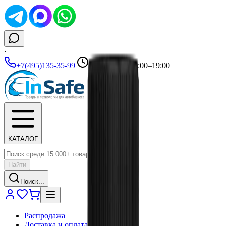
·
+7(495)135-35-99
|
Ежедневно 10:00–19:00
КАТАЛОГ
Найти
Поиск...
Распродажа
Доставка и оплата