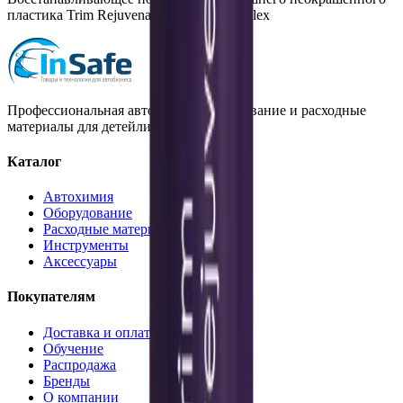
пластика Trim Rejuvenator, 100 мл, Nanolex
Профессиональная автохимия, оборудование и расходные
материалы для детейлинга.
Каталог
Автохимия
Оборудование
Расходные материалы
Инструменты
Аксессуары
Покупателям
Доставка и оплата
Обучение
Распродажа
Бренды
О компании