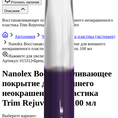
Уточнить наличие
Описание
Восстанавливающее покрытие для внешнего неокрашенного
пластика Trim Rejuvenator, 100 мл, Nanolex
Автохимия
Чернение резины и пластика (экстерьер)
Nanolex Восстанавливающее покрытие для внешнего
неокрашенного пластика Trim Rejuvenator, 100 мл
Нажмите для увеличения
Артикул:
015312
•
Бренд:
Nanolex
Nanolex Восстанавливающее
покрытие для внешнего
неокрашенного пластика
Trim Rejuvenator, 100 мл
Выберите вариант: