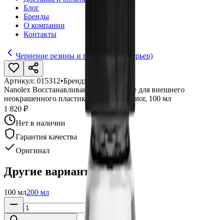
Блог
Бренды
О компании
Контакты
Чернение резины и пластика (экстерьер)
Артикул:
015312
•
Бренд:
Nanolex
Nanolex Восстанавливающее покрытие для внешнего
неокрашенного пластика Trim Rejuvenator, 100 мл
1 820 ₽
Нет в наличии
Гарантия качества
Оригинал
Другие варианты:
100 мл
200 мл