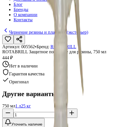
Блог
Бренды
О компании
Контакты
Чернение резины и пластика (экстерьер)
Артикул:
005562
•
Бренд:
ROTABRILL
ROTABRILL Защитное покрытие для резины, 750 мл
444 ₽
Нет в наличии
Гарантия качества
Оригинал
Другие варианты:
750 мл
1 л
25 кг
Уточнить наличие