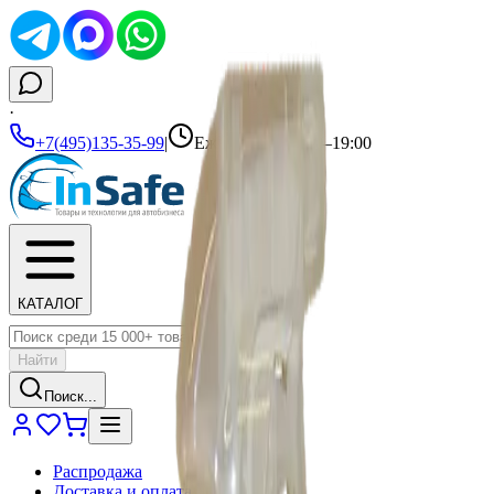
·
+7(495)135-35-99
|
Ежедневно 10:00–19:00
КАТАЛОГ
Найти
Поиск...
Распродажа
Доставка и оплата