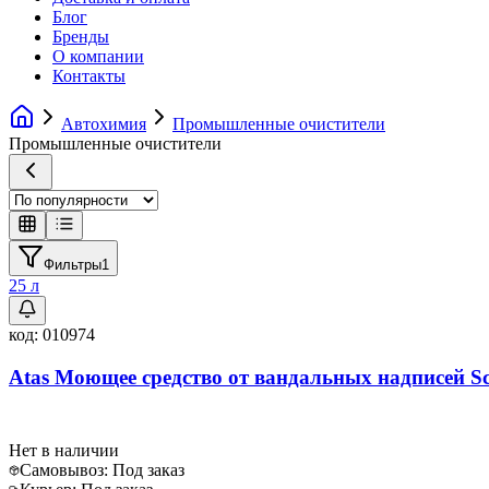
Блог
Бренды
О компании
Контакты
Автохимия
Промышленные очистители
Промышленные очистители
Фильтры
1
25 л
код:
010974
Atas Моющее средство от вандальных надписей Scr
Нет в наличии
Самовывоз:
Под заказ